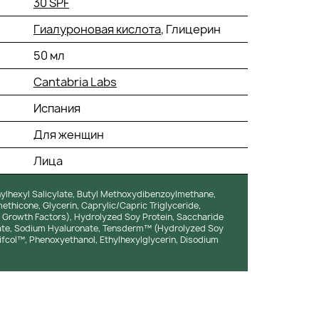
30 SPF
Гиалуроновая кислота
, Глицерин
50 мл
Cantabria Labs
Испания
Для женщин
Лица
hylhexyl Salicylate, Butyl Methoxydibenzoylmethane,
ethicone, Glycerin, Caprylic/Capric Triglyceride,
® Growth Factors), Hydrolyzed Soy Protein, Saccharide
ctate, Sodium Hyaluronate, Tensderm™ (Hydrolyzed Soy
tifcol™, Phenoxyethanol, Ethylhexylglycerin, Disodium