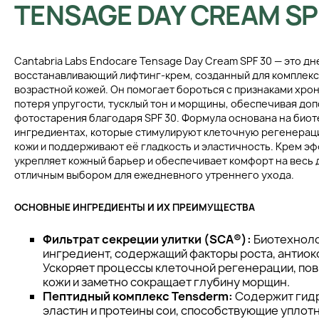
TENSAGE DAY CREAM SP
Cantabria Labs Endocare Tensage Day Cream SPF 30 — это д
восстанавливающий лифтинг-крем, созданный для комплексн
возрастной кожей. Он помогает бороться с признаками хрон
потеря упругости, тусклый тон и морщины, обеспечивая до
фотостарения благодаря SPF 30. Формула основана на био
ингредиентах, которые стимулируют клеточную регенерац
кожи и поддерживают её гладкость и эластичность. Крем э
укрепляет кожный барьер и обеспечивает комфорт на весь д
отличным выбором для ежедневного утреннего ухода.
ОСНОВНЫЕ ИНГРЕДИЕНТЫ И ИХ ПРЕИМУЩЕСТВА
Фильтрат секреции улитки (SCA®):
Биотехноло
ингредиент, содержащий факторы роста, антиок
Ускоряет процессы клеточной регенерации, по
кожи и заметно сокращает глубину морщин.
Пептидный комплекс Tensderm:
Содержит гид
эластин и протеины сои, способствующие уплот