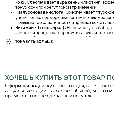
кожи. Обеспечивает выраженный лифтинг-эффек
тонус кожи при регулярном применении.
Гиалуроновая кислота:
Обеспечивает глубокое
увлажнение, поддерживая оптимальный уровень 
Повышает её эластичность и придаёт коже гладк
Витамин E (токоферол):
Нейтрализует свободн
замедляя процессы старения и защищая клетки 
стресса. Также укрепляет защитный барьер кожи
ПОКАЗАТЬ БОЛЬШЕ
эффективность других антиоксидантов.
Сквалан:
Липид, близкий по составу к кожному 
недостаток жиров в эпидермисе и предотвраща
Смягчает, устраняет дискомфорт и делает кожу 
внешним агрессорам.
Глицерин:
Привлекает и удерживает влагу в вер
предотвращая её испарение. Поддерживает мягк
ХОЧЕШЬ КУПИТЬ ЭТОТ ТОВАР П
ощущение комфорта на протяжении всего дня.
Мочевина:
Увлажняет и оказывает мягкое кера
Оформляй подписку на бьюти-дайджест, в кот
действие, способствуя обновлению клеток. Ул
актуальные акции. Также, не забывай, что ты 
других активных веществ и помогает справиться 
промокоды после сделанных покупок.
шелушением.
Диоксид титана:
Минеральный UV-фильтр, соз
барьер от UVA- и UVB-лучей. Предупреждает по