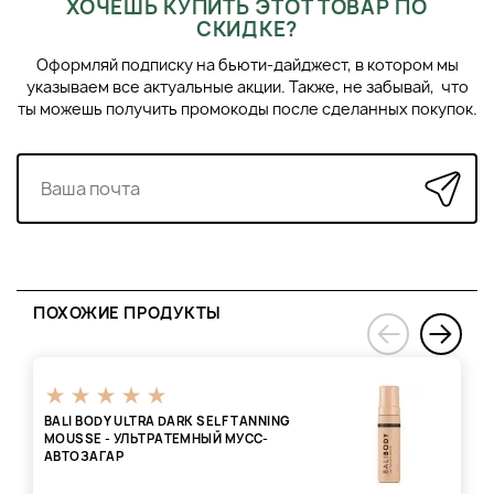
ХОЧЕШЬ КУПИТЬ ЭТОТ ТОВАР ПО
одежду.
СКИДКЕ?
Инструкция по уходу:
Храните сыворотку в прохладном
месте, избегая прямых солнечных лучей. После
Оформляй подписку на бьюти-дайджест, в котором мы
использования тщательно закройте флакон.
указываем все актуальные акции. Также, не забывай, что
ты можешь получить промокоды после сделанных покупок.
ПОХОЖИЕ ПРОДУКТЫ
›
‹
BALI BODY ULTRA DARK SELF TANNING
MOUSSE - УЛЬТРАТЕМНЫЙ МУСС-
АВТОЗАГАР