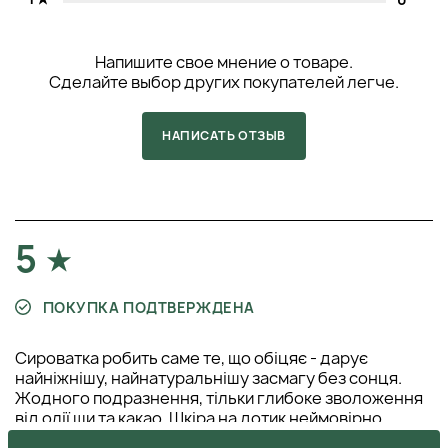
Напишите свое мнение о товаре.
Сделайте выбор других покупателей легче.
НАПИСАТЬ ОТЗЫВ
5
ПОКУПКА ПОДТВЕРЖДЕНА
Сироватка робить саме те, що обіцяє - дарує
найніжнішу, найнатуральнішу засмагу без сонця.
Жодного подразнення, тільки глибоке зволоження
від олії ши та какао. Шкіра на дотик неймовірно
шовковиста, а колір тримається рівно