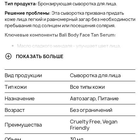
Тип продукта:
Бронзирующая сыворотка для лица.
Решение проблемы
: Эта сыворотка призвана придать
коже лица легкий и равномерный загар без необходимости
пребывания под солнцем или посещения солярия.
Ключевые компоненты Bali Body Face Tan Serum:
Масло сладкого миндаля - улучшает цвет лица,
повышает эластичность кожи и разглаживает
ПОКАЗАТЬ БОЛЬШЕ
морщины.
Масло жожоба - обеспечивает увлажнение
эпидермиса, противодействует старению кожи,
Вид продукции
Сыворотка для лица
оказывает противовоспалительное и успокаивающее
действия.
Тип кожи
Все типы кожи
Масло ши - стимулирует синтез коллагена и эластина,
усиливает защитные функции эпидермиса, оказывает
Назначение
Автозагар, Питание
противовоспалительное и омолаживающее
действия, питает кожу полезными компонентами.
Возраст
Без ограничений
Масло какао - повышает эластичность и упругость,
замедляет старение кожи, восстанавливает
Cruelty Free, Vegan
Преимущества
полноценную работу сальных желез.
Friendly
Масло камелии - защищает коллаген от вредного
Объем
30 мл
воздействия свободных радикалов. Также в составе