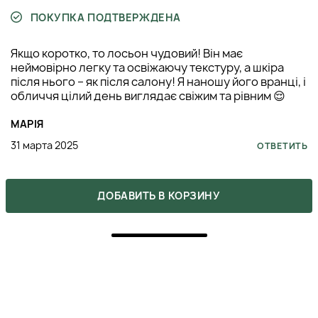
ПОКУПКА ПОДТВЕРЖДЕНА
Якщо коротко, то лосьон чудовий! Він має
неймовірно легку та освіжаючу текстуру, а шкіра
після нього – як після салону! Я наношу його вранці, і
обличчя цілий день виглядає свіжим та рівним 😌
МАРІЯ
31 марта 2025
ОТВЕТИТЬ
ДОБАВИТЬ В КОРЗИНУ
5
ПОКУПКА ПОДТВЕРЖДЕНА
Дуже задоволена ефектом і дякую консультанту за
те, що порадила спробувати саме цей продукт!