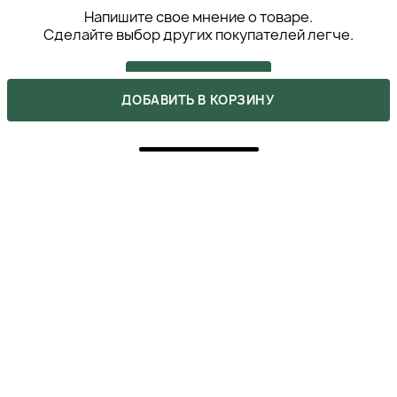
Напишите свое мнение о товаре.
Сделайте выбор других покупателей легче.
НАПИСАТЬ ОТЗЫВ
ДОБАВИТЬ В КОРЗИНУ
5
ПОКУПКА ПОДТВЕРЖДЕНА
Обожнюю цей набір! Так, він недешивий, але й
результат від використання неймовірний. А тут його
ще й зі знижкою можна придбати, якщо бути уважним
до акцій 😎
ВІКА
29 октября 2025
ОТВЕТИТЬ