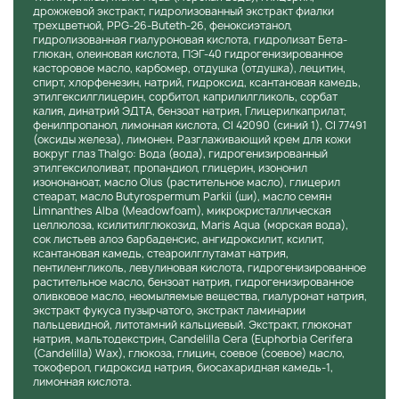
Thalgo Hydrating Cooling Gel-Cream 50 мл рекомендуется
дрожжевой экстракт, гидролизованный экстракт фиалки
трехцветной, PPG-26-Buteth-26, феноксиэтанол,
наносить на чистую кожу лица и шеи утром и/или вечером.
гидролизованная гиалуроновая кислота, гидролизат Бета-
Равномерно распределите крем по коже легкими
глюкан, олеиновая кислота, ПЭГ-40 гидрогенизированное
массажными движениями до полного впитывания.
касторовое масло, карбомер, отдушка (отдушка), лецитин,
спирт, хлорфенезин, натрий, гидроксид, ксантановая камедь,
Thalgo Intense Moisture-Quenching Serum 30 мл следует
этилгексилглицерин, сорбитол, каприлилгликоль, сорбат
наносить на чистую кожу лица и шеи утром и/или вечером
калия, динатрий ЭДТА, бензоат натрия, Глицерилкаприлат,
фенилпропанол, лимонная кислота, CI 42090 (синий 1), CI 77491
перед нанесением крема. Небольшое количество
(оксиды железа), лимонен. Разглаживающий крем для кожи
сыворотки распределите по коже лица легкими
вокруг глаз Thalgo: Вода (вода), гидрогенизированный
массажными движениями до полного впитывания.
этилгексилоливат, пропандиол, глицерин, изононил
изононаноат, масло Olus (растительное масло), глицерил
Thalgo Smoothing Eye Care 10 мл следует использовать
стеарат, масло Butyrospermum Parkii (ши), масло семян
утром и/или вечером на чистую кожу вокруг глаз.
Limnanthes Alba (Meadowfoam), микрокристаллическая
Небольшое количество эмульсии нанесите на кожу вокруг
целлюлоза, ксилитилглюкозид, Maris Aqua (морская вода),
сок листьев алоэ барбаденсис, ангидроксилит, ксилит,
глаз легкими похлопывающими движениями, начиная от
ксантановая камедь, стеароилглутамат натрия,
наружного уголка глаза до внутреннего.
пентиленгликоль, левулиновая кислота, гидрогенизированное
растительное масло, бензоат натрия, гидрогенизированное
оливковое масло, неомыляемые вещества, гиалуронат натрия,
экстракт фукуса пузырчатого, экстракт ламинарии
пальцевидной, литотамний кальциевый. Экстракт, глюконат
натрия, мальтодекстрин, Candelilla Cera (Euphorbia Cerifera
(Candelilla) Wax), глюкоза, глицин, соевое (соевое) масло,
токоферол, гидроксид натрия, биосахаридная камедь-1,
лимонная кислота.