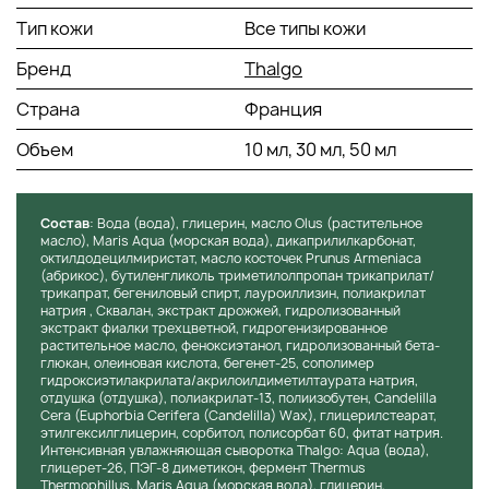
отечность и уменьшить признаки усталости кожи.
Тип кожи
Все типы кожи
Борьба с признаками старения: Продукты содержат
морские экстракты, которые помогают бороться с
Бренд
Thalgo
признаками старения кожи, такими как морщины,
потеря упругости и тонуса кожи.
Страна
Франция
Улучшение текстуры кожи: Продукты помогают
улучшить текстуру кожи, сделав ее более гладкой и
Объем
10 мл, 30 мл, 50 мл
однородной.
Борьба с темными кругами и отеками вокруг глаз:
Thalgo Smoothing Eye Care помогает уменьшить
Состав
: Вода (вода), глицерин, масло Olus (растительное
темные круги и отеки вокруг глаз, благодаря
масло), Maris Aqua (морская вода), дикаприлилкарбонат,
содержанию морских компонентов и активных
октилдодецилмиристат, масло косточек Prunus Armeniaca
ингредиентов.
(абрикос), бутиленгликоль триметилолпропан трикаприлат/
трикапрат, бегениловый спирт, лауроиллизин, полиакрилат
Улучшение эластичности кожи: Продукты помогают
натрия , Сквалан, экстракт дрожжей, гидролизованный
улучшить эластичность кожи, делая ее более
экстракт фиалки трехцветной, гидрогенизированное
упругой и эластичной.
растительное масло, феноксиэтанол, гидролизованный бета-
Питание кожи: Продукты содержат морские
глюкан, олеиновая кислота, бегенет-25, сополимер
гидроксиэтилакрилата/акрилоилдиметилтаурата натрия,
компоненты, которые питают кожу, делая ее более
отдушка (отдушка), полиакрилат-13, полиизобутен, Candelilla
здоровой и сияющей.
Cera (Euphorbia Cerifera (Candelilla) Wax), глицерилстеарат,
этилгексилглицерин, сорбитол, полисорбат 60, фитат натрия.
Интенсивная увлажняющая сыворотка Thalgo: Aqua (вода),
СПОСОБ ПРИМЕНЕНИЯ:
глицерет-26, ПЭГ-8 диметикон, фермент Thermus
Thermophillus, Maris Aqua (морская вода), глицерин,