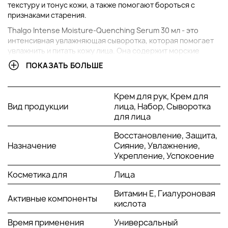
текстуру и тонус кожи, а также помогают бороться с
признаками старения.
Thalgo Intense Moisture-Quenching Serum 30 мл - это
интенсивная увлажняющая сыворотка, которая помогает
увлажнить и питать кожу лица. Она содержит морские
экстракты, которые помогают бороться с признаками
ПОКАЗАТЬ БОЛЬШЕ
усталости кожи и улучшают ее эластичность.
Thalgo Smoothing Eye Care 10 мл - это разглаживающая
Крем для рук, Крем для
эмульсия для кожи вокруг глаз, которая помогает
Вид продукции
лица, Набор, Сыворотка
уменьшить признаки усталости и старения кожи вокруг
для лица
глаз. Она содержит морские компоненты, которые
увлажняют и питают кожу, а также помогают бороться с
Восстановление, Защита,
темными кругами и отеками вокруг глаз.
Назначение
Сияние, Увлажнение,
Укрепление, Успокоение
ПРИЕМУЩЕСТВА НАБОРА
Косметика для
Лица
Увлажнение кожи: Продукты содержат морские
Витамин Е, Гиалуроновая
компоненты, которые обеспечивают интенсивное
Активные компоненты
кислота
увлажнение кожи, делая ее более мягкой и упругой.
Охлаждающий эффект: Продукты обладают
Время применения
Универсальный
охлаждающим эффектом, который помогает снять