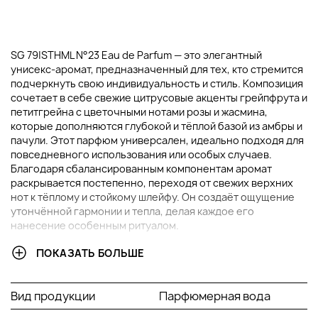
SG 79|STHML N°23 Eau de Parfum — это элегантный
унисекс-аромат, предназначенный для тех, кто стремится
подчеркнуть свою индивидуальность и стиль. Композиция
сочетает в себе свежие цитрусовые акценты грейпфрута и
петитгрейна с цветочными нотами розы и жасмина,
которые дополняются глубокой и тёплой базой из амбры и
пачули. Этот парфюм универсален, идеально подходя для
повседневного использования или особых случаев.
Благодаря сбалансированным компонентам аромат
раскрывается постепенно, переходя от свежих верхних
нот к тёплому и стойкому шлейфу. Он создаёт ощущение
утончённой гармонии и тепла, делая каждое его
нанесение особенным ритуалом.
ПОКАЗАТЬ БОЛЬШЕ
ОСНОВНЫЕ ИНГРЕДИЕНТЫ И ИХ ПРЕИМУЩЕСТВА
Иланг-иланг:
экзотическая нота, добавляющая
Вид продукции
Парфюмерная вода
аромату сладость и расслабляющий эффект.
Грейпфрут:
цитрусовая свежесть, которая придаёт