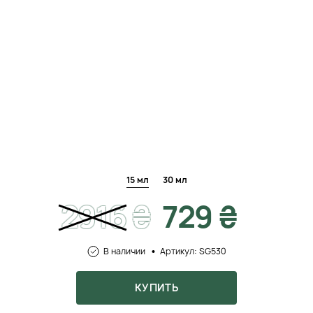
15 мл
30 мл
2916
₴
729 ₴
В наличии
Артикул: SG530
КУПИТЬ