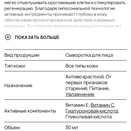
мягко отшелушивать ороговевшие клетки и стимулировать
регенерацию. Благодаря липосомальной технологии
активные ингредиенты проникают глубоко в кожу,
обеспечивая пролонгированное действие и видимый
результат. Регулярное применение сыворотки помогает
повысить эластичность кожи, выровнять её тон и
ПОКАЗАТЬ БОЛЬШЕ
уменьшить выраженность морщин.
ОСНОВНЫЕ ИНГРЕДИЕНТЫ И ИХ ПРЕИМУЩЕСТВА
Вид продукции
Сыворотка для лица
Гликолевая кислота (6%):
мягко отшелушивает
Тип кожи
Все типы кожи
верхний слой кожи, стимулирует обновление клеток
и делает кожу более гладкой и сияющей.
Антивозрастной, От
Витамин C:
мощный антиоксидант, осветляет кожу,
первых признаков
Назначение
способствует выработке коллагена и защищает от
старения, Питание,
свободных радикалов.
Увлажнение
Гиалуроновая кислота:
глубоко увлажняет кожу,
Витамин Е,
Витамин С
,
способствует удержанию влаги и повышает её
Активные компоненты
Гиалуроновая кислота
,
упругость.
Гликолевая кислота
Витамин E:
защищает кожу от оксидативного
стресса, увлажняет и способствует её
Объем
30 мл
восстановлению.