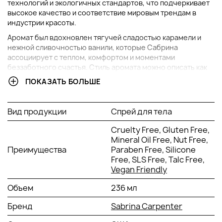
технологий и экологичных стандартов, что подчеркивает
высокое качество и соответствие мировым трендам в
индустрии красоты.
Аромат был вдохновлен тягучей сладостью карамели и
нежной сливочностью ванили, которые Сабрина
ассоциирует с теплом, комфортом и моментами
беззаботного счастья. Стиль аромата можно описать как
игривый и гурманский, идеально сочетающий сладость и
ПОКАЗАТЬ БОЛЬШЕ
воздушность. Основные ноты включают карамель, ваниль
и сливочные акценты, создавая атмосферу сладкой мечты,
которая отражает характер и творческое видение
Вид продукции
Спрей для тела
Сабрины Карпентер.
Cruelty Free, Gluten Free,
ОБЩАЯ ХАРАКТЕРИСТИКА АРОМАТА
Mineral Oil Free, Nut Free,
Преимущества
Paraben Free, Silicone
Free, SLS Free, Talc Free,
Основные акценты Caramel Dream Body Mist построены
Vegan Friendly
вокруг гурманской сладости карамели и нежной ванильной
сливочности, которые придают аромату теплый и уютный
Объем
236 мл
характер. Он принадлежит к семейству восточно-
гурманских ароматов, где сладкие акценты гармонично
Бренд
Sabrina Carpenter
сочетаются с мягкими кремовыми оттенками. Целевая
аудитория — молодые женщины и девушки, которые ценят