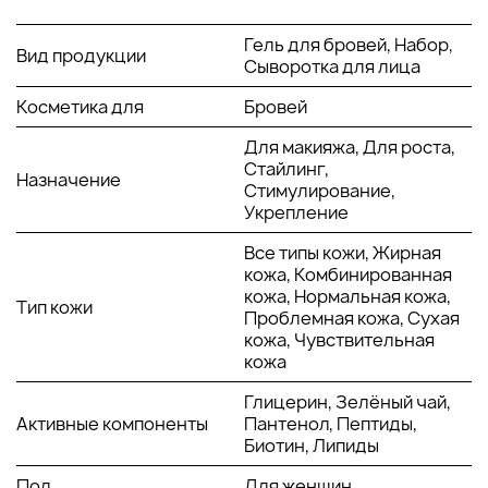
Сыворотка для роста бровей RevitaBrow® Advanced,
Гель для бровей, Набор,
Вид продукции
3,0 мл.
Сыворотка для лица
Двусторонний гель-стайлер Double-Ended Hi-Def
Brow Gel, Soft Brown / Clear.
Косметика для
Бровей
Lash & Brow Styler.
Подарочная коробка.
Для макияжа, Для роста,
Стайлинг,
Назначение
Стимулирование,
ОСНОВНЫЕ ИНГРЕДИЕНТЫ И ИХ ПРЕИМУЩЕСТВА
Укрепление
Биотин:
укрепляет волосяные луковицы и
Все типы кожи, Жирная
предотвращает выпадение волосков. Активизирует
кожа, Комбинированная
обменные процессы в коже, стимулируя рост новых,
кожа, Нормальная кожа,
Тип кожи
более густых бровей. Повышает эластичность
Проблемная кожа, Сухая
волосков, делая их менее ломкими. Регулярное
кожа, Чувствительная
применение способствует восстановлению
кожа
естественной формы и густоты бровей.
Глицерин, Зелёный чай,
Экстракт женьшеня:
насыщает волосяные
Активные компоненты
Пантенол, Пептиды,
фолликулы витаминами и микроэлементами, улучшая
Биотин, Липиды
их питание. Стимулирует рост волосков и делает их
структуру более прочной. Повышает устойчивость
Пол
Для женщин