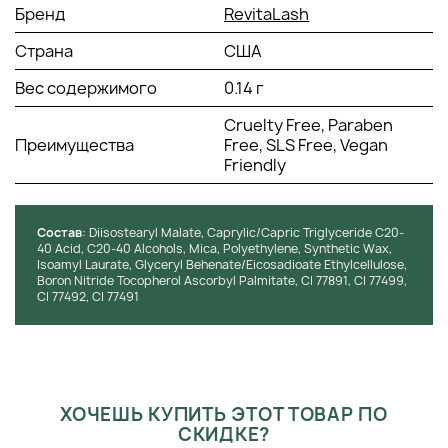
Бренд
кондиционирующие и антиоксидантные свойства
RevitaLash
кожи.
Страна
США
СПОСОБ ПРИМЕНЕНИЯ:
Вес содержимого
0.14 г
Начните наносить на самую широкую часть брови,
Cruelty Free, Paraben
медленно добавляя четкости и заполняя редкие
Преимущества
Free, SLS Free, Vegan
участки короткими штрихами. Добавьте больше
Friendly
штрихов, чтобы создать более смелый вид бровей.
Используйте кисточку карандаша, чтобы придать
форму и аккуратно растушуйте цвет по бровям.
Состав
: Diisostearyl Malate, Caprylic/Capric Triglyceride C20-
40 Acid, C20-40 Alcohols, Mica, Polyethylene, Synthetic Wax,
Isoamyl Laurate, Glyceryl Behenate/Eicosadioate Ethylcellulose,
Boron Nitride Tocopherol Ascorbyl Palmitate, CI 77891, CI 77499,
CI 77492, CI 77491
ХОЧЕШЬ КУПИТЬ ЭТОТ ТОВАР ПО
СКИДКЕ?