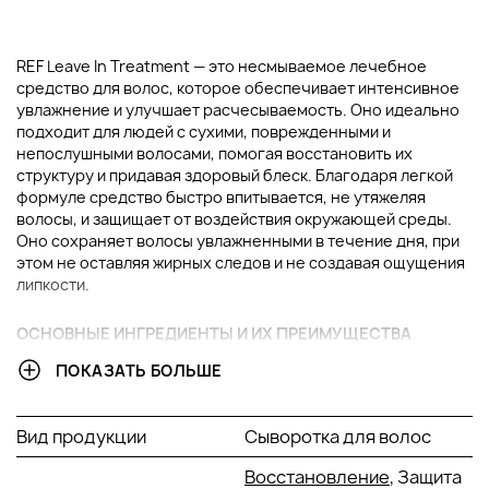
REF Leave In Treatment — это несмываемое лечебное
средство для волос, которое обеспечивает интенсивное
увлажнение и улучшает расчесываемость. Оно идеально
подходит для людей с сухими, поврежденными и
непослушными волосами, помогая восстановить их
структуру и придавая здоровый блеск. Благодаря легкой
формуле средство быстро впитывается, не утяжеляя
волосы, и защищает от воздействия окружающей среды.
Оно сохраняет волосы увлажненными в течение дня, при
этом не оставляя жирных следов и не создавая ощущения
липкости.
ОСНОВНЫЕ ИНГРЕДИЕНТЫ И ИХ ПРЕИМУЩЕСТВА
ПОКАЗАТЬ БОЛЬШЕ
Протеины киноа:
Протеины киноа активно
восстанавливают поврежденные участки волос,
укрепляя их и предотвращая ломкость. Они придают
Вид продукции
Сыворотка для волос
волосам необходимую эластичность, делая их более
послушными и здоровыми.
Восстановление
, Защита