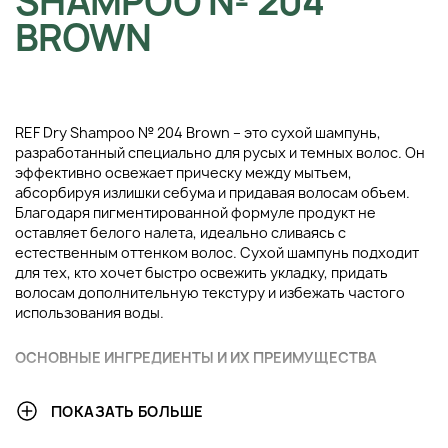
SHAMPOO № 204
BROWN
REF Dry Shampoo № 204 Brown – это сухой шампунь,
разработанный специально для русых и темных волос. Он
эффективно освежает прическу между мытьем,
абсорбируя излишки себума и придавая волосам объем.
Благодаря пигментированной формуле продукт не
оставляет белого налета, идеально сливаясь с
естественным оттенком волос. Сухой шампунь подходит
для тех, кто хочет быстро освежить укладку, придать
волосам дополнительную текстуру и избежать частого
использования воды.
ОСНОВНЫЕ ИНГРЕДИЕНТЫ И ИХ ПРЕИМУЩЕСТВА
Картофельный крахмал
: Натуральный абсорбент,
ПОКАЗАТЬ БОЛЬШЕ
который мгновенно впитывает кожный жир, освежая
волосы без утяжеления. Он помогает продлить