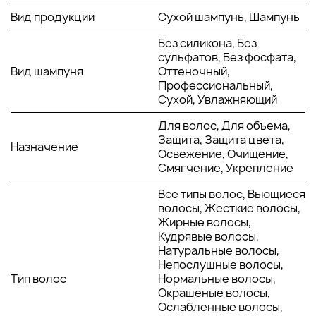
ощущение чистоты, придавая локонам
Вид продукции
Сухой шампунь, Шампунь
естественную легкость и объем.
Протеины киноа
: Богаты аминокислотами, которые
Без силикона, Без
укрепляют структуру волос, делая их более
сульфатов, Без фосфата,
эластичными и устойчивыми к ломкости.
Вид шампуня
Оттеночный,
Способствуют восстановлению поврежденных
Профессиональный,
волос и защищают от негативного воздействия
Сухой, Увлажняющий
окружающей среды.
Экстракт семян подсолнечника
: Обладает
Для волос, Для объема,
мощными антиоксидантными свойствами,
Защита, Защита цвета,
Назначение
предотвращая повреждение волос под
Освежение, Очищение,
воздействием солнца и загрязнений. Увлажняет и
Смягчение, Укрепление
питает волосы, предотвращая их пересушивание.
Все типы волос, Вьющиеся
Пантенол (провитамин B5)
: Успокаивает кожу
волосы, Жесткие волосы,
головы, снижает раздражение и увлажняет волосы
Жирные волосы,
по всей длине. Делает их мягкими, блестящими и
Кудрявые волосы,
более послушными.
Натуральные волосы,
Минеральные пигменты коричневого оттенка
:
Непослушные волосы,
Позволяют шампуню адаптироваться к темным и
Тип волос
Нормальные волосы,
русым волосам, не оставляя белого налета. Создают
Окрашеные волосы,
естественный эффект чистоты и легкости, придавая
Ослабленные волосы,
волосам ухоженный вид.