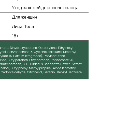
Уход за кожей до и после солнца
Для женщин
Лица, Тела
18+
amate, Dihydroxyacetone, Octocrylene, Ethylhexyl
lycol, Benzophenone-3, Cyclohexasiloxane, Dimethyl
rylate 14, Parfum (fragrance), Polyisobutene,
ride, Butylparaben, Ethylparaben, Polysorbate 20,
obutylparaben, BHT, Hibiscus Sabdariffa Flower Extract,
Linalool, Butylphenyl Methylpropinal, Alpha Isomethyl
Carboxaldehyde, Citronellol, Deraniol, Benzyl Benzoate.