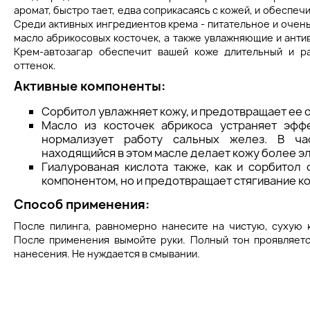
аромат, быстро тает, едва соприкасаясь с кожей, и обеспеч
Среди активных ингредиентов крема - питательное и очен
масло абрикосовых косточек, а также увлажняющие и анти
Крем-автозагар обеспечит вашей коже длительный и р
оттенок.
Активные компоненты:
Сорбитол увлажняет кожу, и предотвращает ее о
Масло из косточек абрикоса устраняет эфф
нормализует работу сальных желез. В час
находящийся в этом масле делает кожу более эл
Гиалурованая кислота также, как и сорбитол
компонентом, но и предотвращает стягивание к
Способ применения:
После пилинга, равномерно нанесите на чистую, сухую к
После применения вымойте руки. Полный тон проявляетс
нанесения. Не нуждается в смывании.