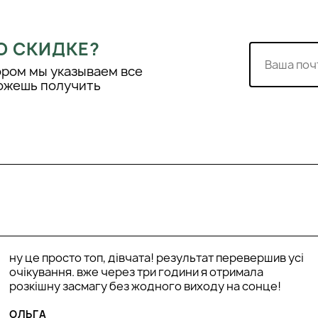
О СКИДКЕ?
ором мы указываем все
можешь получить
ну це просто топ, дівчата! результат перевершив усі
очікування. вже через три години я отримала
розкішну засмагу без жодного виходу на сонце!
ОЛЬГА