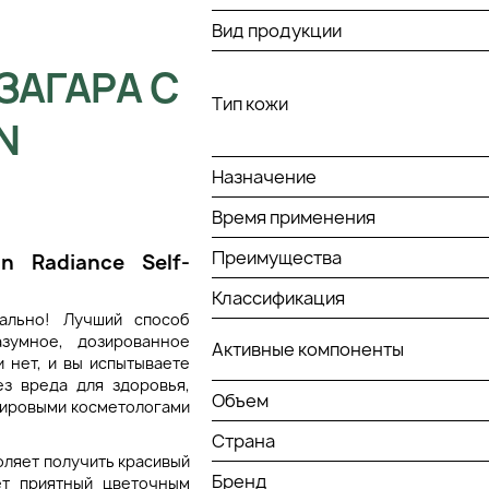
И
Вид продукции
ЗАГАРА С
Тип кожи
N
Назначение
Время применения
Преимущества
n Radiance Self-
Классификация
уально! Лучший способ
азумное, дозированное
Активные компоненты
 нет, и вы испытываете
з вреда для здоровья,
Объем
мировыми косметологами
Страна
оляет получить красивый
Бренд
ет приятный цветочным