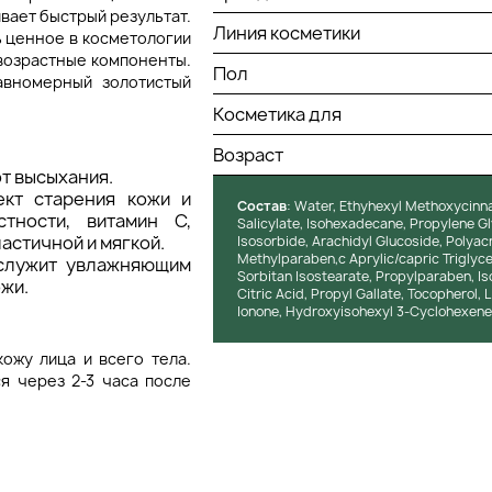
ивает быстрый результат.
Линия косметики
ь ценное в косметологии
возрастные компоненты.
Пол
авномерный золотистый
Косметика для
Возраст
т высыхания.
ект старения кожи и
Состав
: Water, Ethyhexyl Methoxycinn
тности, витамин C,
Salicylate, Isohexadecane, Propylene G
астичной и мягкой.
Isosorbide, Arachidyl Glucoside, Polyac
Methylparaben,c Aprylic/capric Triglyce
 служит увлажняющим
Sorbitan Isostearate, Propylparaben, Is
ожи.
Citric Acid, Propyl Gallate, Tocopherol, 
Ionone, Hydroxyisohexyl 3-Cyclohexene 
ожу лица и всего тела.
я через 2-3 часа после