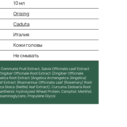
10 мл
Orising
Caduta
Италия
Кожи головы
Не смывать
 Communis Fruit Extract, Salvia Officinalis Leaf Extract
 Zingiber Officinale Root Extract (Zingiber Officinale
elica Root Extract (Angelica Archangelica (Angelica)
eaf Extract (Rosmarinus Officinalis Leaf (Rosemary) Root
tica Dioica (Nettle) leaf Extract), Curcuma Zedoaria Root
 Panthenol, Hydrolyzed Wheat Protein, Camphor, Menthol,
cosaminoglycans, Propylene Glycol.