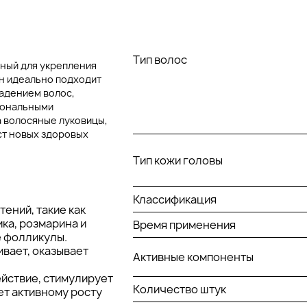
Тип волос
нный для укрепления
н идеально подходит
падением волос,
мональными
а волосяные луковицы,
ст новых здоровых
Тип кожи головы
Классификация
тений, такие как
ка, розмарина и
Время применения
е фолликулы.
вает, оказывает
Активные компоненты
йствие, стимулирует
Количество штук
ет активному росту