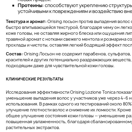
Протеины
: способствуют укреплению структуры
устойчивыми к повреждениям и воздействию вн
Текстура и аромат:
Orising лосьон против выпадения волос 
быстро впитывающейся текстурой, благодаря чему он легк
коже головы, не оставляя жирного блеска или ощущения ли
травяной аромат с нотками свежего ментола и розмарина 
прохлады и чистоты, оставляя легкий бодрящий эффект пос
Состав:
Orising Лосьон не содержит парабенов, сульфатов,
красителей и других потенциально раздражающих веществ, 
подходящим даже для чувствительной кожи головы.
КЛИНИЧЕСКИЕ РЕЗУЛЬТАТЫ
Исследования эффективности Orising Lozione Tonica показа
уменьшение выпадения волос у участников уже через 4–6 
использования. В рамках одного из тестирований около 80%
улучшение плотности волос и снижение их ломкости. Кроме
общее улучшение состояния кожи головы — уменьшение ра
повышенная увлажненность, благодаря сбалансированном
растительных экстрактов.