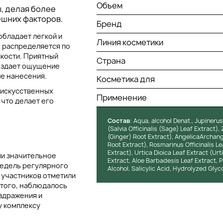
Объем
, делая более
ешних факторов.
Бренд
обладает легкой и
Линия косметики
о распределяется по
пкости. Приятный
Страна
создает ощущение
ле нанесения.
Косметика для
 искусственных
Применение
что делает его
Состав
: Aqua, alcohol Denat., Jupinerus
(Salvia Officinalis (Sage) Leaf Extract),
(Ginger) Root Extract), AngelicaArchang
Root Extract), Rosmarinus Officinalis L
Extract), Urtica Dioica Leaf Extract (Ur
ли значительное
Extract, Aloe Barbadesis Leaf Extract,
недель регулярного
Alcohol, Salicylic Acid, Hydrolyzed Gly
 участников отметили
 того, наблюдалось
здражения и
у комплексу