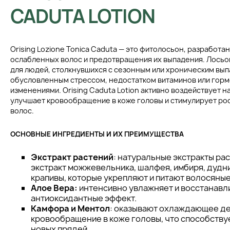
CADUTA LOTION
Orising Lozione Tonica Caduta — это фитолосьон, разработа
ослабленных волос и предотвращения их выпадения. Лосьо
для людей, столкнувшихся с сезонным или хроническим вы
обусловленным стрессом, недостатком витаминов или гор
изменениями. Orising Caduta Lotion активно воздействует н
улучшает кровообращение в коже головы и стимулирует ро
волос.
ОСНОВНЫЕ ИНГРЕДИЕНТЫ И ИХ ПРЕИМУЩЕСТВА
Экстракт растений
: натуральные экстракты рас
экстракт можжевельника, шалфея, имбиря, дудни
крапивы, которые укрепляют и питают волосяны
Алое Вера:
интенсивно увлажняет и восстанавли
антиоксидантные эффект.
Камфора и Ментол
: оказывают охлаждающее де
кровообращение в коже головы, что способству
новых прядей.