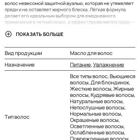
волос невесомой защитной вуалью, которая не утяжеляет
пряди и не оставляет жирного блеска. Лёгкая формула
делает его идеальным выбором для ежедневного
применения в летний сезон, а эффект проявляется сразу —
волосы становятся мягкими, блестящими и защищёнными
ПОКАЗАТЬ БОЛЬШЕ
от агрессивных факторов окружающей среды.
ОСНОВНЫЕ ИНГРЕДИЕНТЫ И ИХ ПРЕИМУЩЕСТВА
Вид продукции
Масло для волос
Эфирное масло бергамота
: богато
Назначение
Питание
,
Увлажнение
витаминами и антиоксидантами, укрепляет
структуру волос и придаёт им естественный
Все типы волос, Вьющиеся
блеск. Освежает и тонизирует кожу головы,
волосы, Для блондинок,
поддерживая её баланс и здоровье.
Жесткие волосы, Жирные
Эфирное масло мандарина
: питает и смягчает
волосы, Кудрявые волосы,
волосы, улучшая их текстуру и эластичность.
Натуральные волосы,
Помогает сохранить насыщенность цвета,
Непослушные волосы,
особенно у окрашенных локонов.
Нормальные волосы,
Тип волос
Эфирное масло иланг-иланга
: глубоко
Окрашеные волосы,
увлажняет и укрепляет волосы, защищает их от
Осветленные волосы,
ломкости и сухости. Повышает эластичность и
Ослабленные волосы,
делает пряди более шелковистыми.
Поврежденные волосы,