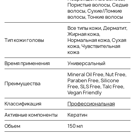
Фитокератин
: восстанавливает
Пористые волосы, Седые
повреждённую структуру волос, восполняя
волосы, Сухие/Ломкие
дефицит белка. Придаёт плотность и
волосы, Тонкие волосы
укрепляет волосы, улучшая их
Все типы кожи, Дерматит,
сопротивляемость внешним повреждениям.
Жирная кожа,
Аминокислоты (бетаин, аргинин, серин,
Тип кожи головы
Нормальная кожа, Сухая
треонин)
: удерживают влагу в стержне
кожа, Чувствительная
волоса, обеспечивая длительное увлажнение
кожа
и питание. Повышают эластичность и делают
волосы более гладкими и мягкими.
Время применения
Универсальный
Экологичные солнцезащитные фильтры
:
защищают волосы от вредного воздействия
Mineral Oil Free, Nut Free,
UVA- и UVB-лучей, предотвращая их
Paraben Free, Silicone
пересушивание и фотоповреждения.
Преимущества
Free, SLS Free, Talc Free,
Безопасны для морской среды и не нарушают
Vegan Friendly
экосистему.
Классификация
Профессиональная
Текстура и аромат:
Лёгкая сухая текстура масла
мгновенно распределяется по волосам, не утяжеляя их и
Активные компоненты
Кератин
не создавая липкости, а также не оставляет следов на
одежде или коже. Аромат сочетает свежие цитрусовые
Объем
150 мл
ноты бергамота и мандарина с тёплым цветочным