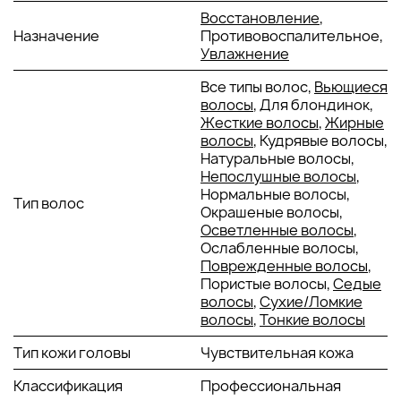
Восстановление
,
ОСНОВНЫЕ ИНГРЕДИЕНТЫ И ИХ ПРЕИМУЩЕСТВА
Назначение
Противовоспалительное,
Увлажнение
Эссенциальное масло лаванды
: обладает сильными
Все типы волос,
Вьющиеся
противовоспалительными и успокаивающими
волосы
, Для блондинок,
свойствами, помогает снять раздражение и зуд на
Жесткие волосы
,
Жирные
коже головы. Лаванда также способствует
волосы
, Кудрявые волосы,
нормализации работы сальных желез, предотвращая
Натуральные волосы,
их избыточную активность.
Непослушные волосы
,
Эссенциальное масло мяты
: охлаждает кожу
Нормальные волосы,
головы, создавая ощущение свежести и комфорта, а
Тип волос
Окрашеные волосы,
также помогает снять воспаление и покраснение.
Осветленные волосы
,
Мята улучшает кровообращение, что способствует
Ослабленные волосы,
лучшему питанию волос и улучшению их роста.
Поврежденные волосы
,
Экстракт алоэ вера
: увлажняет и восстанавливает
Пористые волосы,
Седые
баланс кожи головы, создавая защитный барьер,
волосы
,
Сухие/Ломкие
который предотвращает потерю влаги. Алоэ вера
волосы
,
Тонкие волосы
также обладает заживляющим и успокаивающим
действием, ускоряя процесс восстановления
Тип кожи головы
Чувствительная кожа
поврежденной кожи.
Эссенциальное масло эвкалипта
: обладает
Классификация
Профессиональная
антисептическими и противовоспалительными