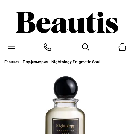
Главная
-
Парфюмерия
-
Nightology Enigmatic Soul