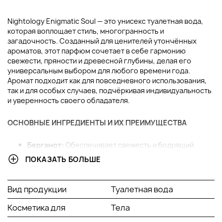
Nightology Enigmatic Soul — это унисекс туалетная вода,
которая воплощает стиль, многогранность и
загадочность. Созданный для ценителей утончённых
ароматов, этот парфюм сочетает в себе гармонию
свежести, пряности и древесной глубины, делая его
универсальным выбором для любого времени года.
Аромат подходит как для повседневного использования,
так и для особых случаев, подчёркивая индивидуальность
и уверенность своего обладателя.
ОСНОВНЫЕ ИНГРЕДИЕНТЫ И ИХ ПРЕИМУЩЕСТВА
Бергамот:
Обеспечивает свежесть и бодрящий
эффект, добавляя цитрусовую яркость в верхние
ПОКАЗАТЬ БОЛЬШЕ
ноты.
Розовый перец:
Вносит пряные и пикантные
акценты, усиливая динамику композиции.
Вид продукции
Туалетная вода
Шафран:
Добавляет теплый и слегка горьковатый
оттенок, который подчёркивает уникальность
Косметика для
Тела
аромата.