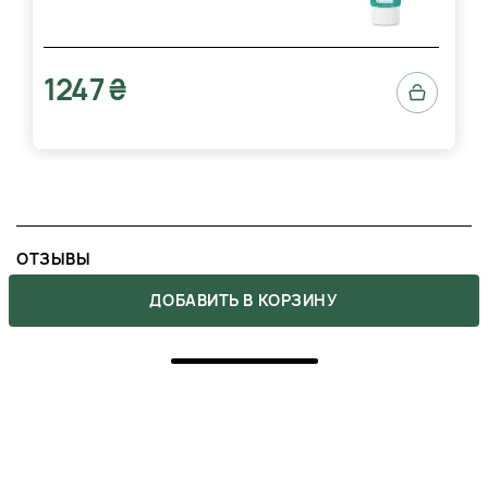
волосы
: После того как вы вымоете волосы с
шампунем Neofollics Hair Growth Stimulating
Shampoo, возьмите необходимое количество
кондиционера (обычно это около 10–15 мл, в
1247 ₴
зависимости от длины волос) и равномерно
распределите его по всей длине волос.
Особое внимание стоит уделить кончикам, так
как они склонны к сухости и ломкости.
Распределите кондиционер аккуратно,
избегая попадания продукта на кожу головы,
если у вас жирные волосы, иначе это может
привести к быстрому загрязнению волос.
ОТЗЫВЫ
Оставьте на 3 минуты
: Для того чтобы
2
ДОБАВИТЬ В КОРЗИНУ
активные компоненты кондиционера оказали
5
максимальный эффект, оставьте продукт на
2
волосах на 3 минуты. Это время необходимо
для того, чтобы питательные вещества
4
0
проникли в волосы и кожу головы, улучшая их
структуру и стимулируя рост. Помните, что
3
0
чрезмерное время нахождения кондиционера
на волосах не принесет дополнительных
2
0
преимуществ, поэтому придерживайтесь