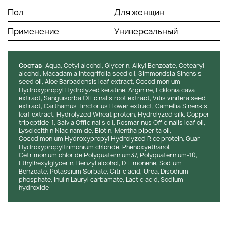
веществ.
Пол
Алоэ вера
: Успокаивает кожу головы,
Для женщин
предотвращает воспаления и зуд.
Применение
Универсальный
Масло жожоба
: Питает волосы, предотвращая
их сухость и ломкость, делая их более
гладкими и послушными.
Масло розмарина
: Стимулирует рост волос,
Состав
: Aqua, Cetyl alcohol, Glycerin, Alkyl Benzoate, Cetearyl
улучшая кровообращение в коже головы.
alcohol, Macadamia integrifolia seed oil, Simmondsia Sinensis
seed oil, Aloe Barbadensis leaf extract, Cocodimonium
Масло мяты перечной
: Обладает
Hydroxypropyl Hydrolyzed keratine, Arginine, Ecklonia cava
охлаждающим эффектом, улучшает состояние
extract, Sanguisorba Officinalis root extract, Vitis vinifera seed
кожи головы и способствует росту волос.
extract, Carthamus Tinctorius Flower extract, Camellia Sinensis
leaf extract, Hydrolyzed Wheat protein, Hydrolyzed silk, Copper
Текстура и аромат:
Кондиционер имеет легкую кремовую
tripeptide-1, Salvia Officinalis oil, Rosmarinus Officinalis leaf oil,
Lysolecithin Niacinamide, Biotin, Mentha piperita oil,
текстуру, которая равномерно распределяется по
Cocodimonium Hydroxypropyl Hydrolyzed Rice protein, Guar
волосам и быстро впитывается, не утяжеляя их. После
Hydroxypropyltrimonium chloride, Phenoxyethanol,
применения волосы становятся мягкими, шелковистыми и
Cetrimonium chloride Polyquaternium37, Polyquaternium-10,
легко расчесываются. Аромат продукта свежий, с легкими
Ethylhexylglycerin, Benzyl alcohol, D-Limonene, Sodium
Benzoate, Potassium Sorbate, Citric acid, Urea, Disodium
цитрусовыми нотами, который придает ощущение чистоты
phosphate, Inulin Lauryl carbamate, Lactic acid, Sodium
и свежести, создавая приятное чувство расслабления при
hydroxide
каждом применении.
Состав
: Neofollics Hair Growth Stimulating Shampoo не
содержит парабенов, сульфатов и других агрессивных