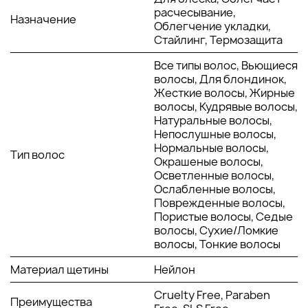
Постоянно держит тепло и равномерно
расчесывание,
Назначение
распределяет его вдоль локонов.
Облегчение укладки,
Можно легко добиться естественных локонов и
Стайлинг, Термозащита
эффектной, объемной прически.
Нейлоновые нити буквально скользят по волосам,
Все типы волос, Вьющиеся
параллельно укрепляя и уплотняя структуру волос.
волосы, Для блондинок,
Пряди становятся еще более естественными,
Жесткие волосы, Жирные
эластичными и сияющими.
волосы, Кудрявые волосы,
Натуральные волосы,
Непослушные волосы,
АКТИВНЫЕ КОМПОНЕНТЫ:
Нормальные волосы,
Тип волос
Окрашеные волосы,
Керамика и ионное покрытие - способствуют
Осветленные волосы,
равномерному распределению тепла, ускоряют
Ослабленные волосы,
сушку волос и сохраняют их блеск.
Поврежденные волосы,
Пористые волосы, Седые
СПОСОБ ПРИМЕНЕНИЯ:
волосы, Сухие/Ломкие
волосы, Тонкие волосы
С помощью новейших технологий, встроенных в ручку,
Материал щетины
Нейлон
устройство создает эффект естественных локонов.
Подходит для ежедневного ухода за волосами. Нужно
Cruelty Free, Paraben
плавно расчесать волосы по всей длине, начиная снизу
Преимущества