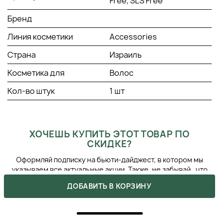
Free, SLS Free
вверх.
Бренд
Линия косметики
Accessories
Страна
Израиль
Косметика для
Волос
Кол-во штук
1 шт
ХОЧЕШЬ КУПИТЬ ЭТОТ ТОВАР ПО
СКИДКЕ?
Оформляй подписку на бьюти-дайджест, в котором мы
указываем все актуальные акции. Также, не забывай, что
ты можешь получить промокоды после сделанных покупок.
ДОБАВИТЬ В КОРЗИНУ