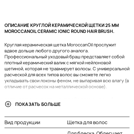
ОПИСАНИЕ КРУГЛОЙ КЕРАМИЧЕСКОЙ ЩЕТКИ 25 ММ
MOROCCANOIL CERAMIC IONIC ROUND HAIR BRUSH.
Круглая керамическая щетка MoroccanOil прослужит
вдвое дольше любого другого аналога.
Профессиональный уходовый браш представляет собой
плотный керамический валик с мягкой нейлоновой
щетиной, которая не травмирует волосы. С универсальной
расческой для всех типов волос вы сможете легко
укладывать свои локоны феном, не выпаривая всю влагу (в
отличие от расчесок на металлической основе).
В ЧЕМ ПРЕИМУЩЕСТВА КРУГЛОЙ КЕРАМИЧЕСКОЙ
ПОКАЗАТЬ БОЛЬШЕ
ЩЕТКИ 25 ММ MOROCCANOIL CERAMIC IONIC ROUND HAIR
BRUSH?
Вид продукции
Щетка для волос
Ионы, которые передаются через щетину, являются
защитой от воды.
Для блеска, Облегчает