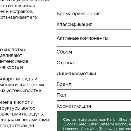
ся в интенсивной
л и экстрактов,
Время применения
сстанавливает его
Классификация
Активные компоненты
е кислоты и
Объем
навливают
интенсивное
Страна
мягкость и
Линия косметики
я каротиноиды и
Бренд
учения и свободных
их устойчивость к
Пол
омега-кислот и
Косметика для
труктуры волос.
овистыми на ощупь.
насыщая их витаминами
Состав
: Butyrospermum Parkii (Shea) 
(Cocoa) Seed Butter, Cetearyl Alcohol, 
, предотвращая
Limonene, Cera Alba (Beeswax), Astroc