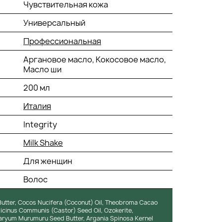
Чувствительная кожа
Универсальный
Профессиональная
Аргановое масло, Кокосовое масло,
Масло ши
200 мл
Италия
Integrity
Milk Shake
Для женщин
Волос
Butter, Cocos Nucifera (Coconut) Oil, Theobroma Cacao
Ricinus Communis (Castor) Seed Oil, Ozokerite,
aryum Murumuru Seed Butter, Argania Spinosa Kernel