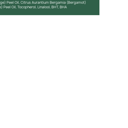
nge) Peel Oil, Citrus Aurantium Bergamia (Bergamot)
) Peel Oil, Tocopherol, Linalool, BHT, BHA