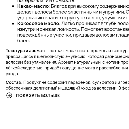
потерю влаги и ломкость.
Какао-масло
: Благодаря высокому содержанию
делает волосы более эластичными и упругими. 
удержанию влаги в структуре волос, улучшая их
Кокосовое масло
: Легко проникает вглубь воло
изнутри и снижая ломкость. Помогает восстанав
повреждённые участки, придавая волосам гладк
блеск.
Текстура и аромат:
Плотная, маслянисто-кремовая текстура 
превращаясь в шелковистую эмульсию, которая равномерн
волосам без утяжеления. Аромат натуральный, с нотами тро
лёгкой сладостью, придаёт ощущение уюта и расслабления
ухода.
Состав:
Продукт не содержит парабенов, сульфатов и агре
обеспечивая деликатный и щадящий уход за волосами. В ф
натуральные масла и растительные воски, которые питают 
ПОКАЗАТЬ БОЛЬШЕ
волосы без утяжеления. Благодаря такому составу средство
применения и способствует сохранению здоровья волос пр
использовании.
КЛИНИЧЕСКИЕ РЕЗУЛЬТАТЫ