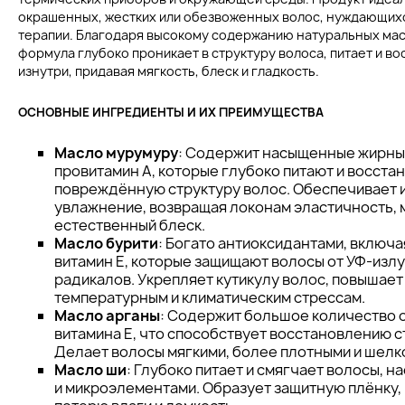
окрашенных, жестких или обезвоженных волос, нуждающих
терапии. Благодаря высокому содержанию натуральных масе
формула глубоко проникает в структуру волоса, питает и во
изнутри, придавая мягкость, блеск и гладкость.
ОСНОВНЫЕ ИНГРЕДИЕНТЫ И ИХ ПРЕИМУЩЕСТВА
Масло мурумуру
: Содержит насыщенные жирны
провитамин A, которые глубоко питают и восста
повреждённую структуру волос. Обеспечивает 
увлажнение, возвращая локонам эластичность, 
естественный блеск.
Масло бурити
: Богато антиоксидантами, включа
витамин E, которые защищают волосы от УФ-изл
радикалов. Укрепляет кутикулу волос, повышает 
температурным и климатическим стрессам.
Масло арганы
: Содержит большое количество 
витамина E, что способствует восстановлению с
Делает волосы мягкими, более плотными и шелк
Масло ши
: Глубоко питает и смягчает волосы, 
и микроэлементами. Образует защитную плёнку