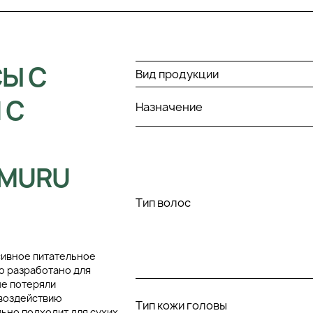
Ы С
Вид продукции
 С
Назначение
 MURU
Тип волос
нсивное питательное
о разработано для
ые потеряли
 воздействию
Тип кожи головы
ьно подходит для сухих,