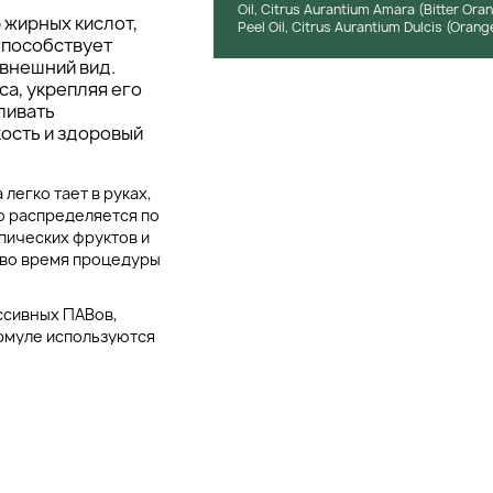
Oil, Citrus Aurantium Amara (Bitter Ora
 жирных кислот,
Peel Oil, Citrus Aurantium Dulcis (Orange
Способствует
 внешний вид.
са, укрепляя его
ливать
ость и здоровый
легко тает в руках,
о распределяется по
пических фруктов и
 во время процедуры
ссивных ПАВов,
ормуле используются
и восстанавливают
 подходит для частого
и длительном