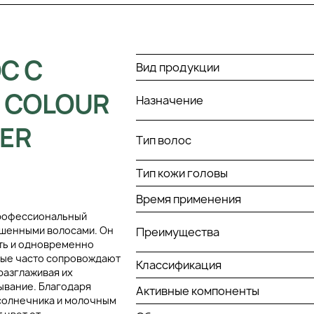
С С
Вид продукции
 COLOUR
Назначение
NER
Тип волос
Тип кожи головы
Время применения
 профессиональный
ашенными волосами. Он
Преимущества
сть и одновременно
орые часто сопровождают
Классификация
разглаживая их
ывание. Благодаря
Активные компоненты
дсолнечника и молочным