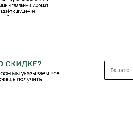
ими и гладкими. Аромат
создаёт ощущение
 шлейф.
т парабенов и
астого применения и не
 кондиционирующие
анты
могут вызывать реакцию
О СКИДКЕ?
ором мы указываем все
можешь получить
ных клинических
 Colour Maintainer
нные в
ствием. Молочные
я их структуру после
ания, продлевая его
й, но эффективный уход