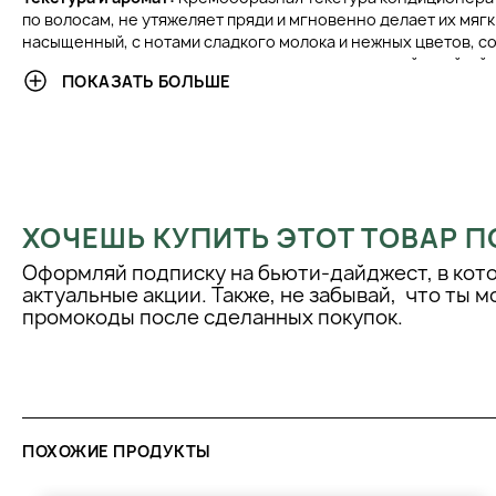
по волосам, не утяжеляет пряди и мгновенно делает их мягк
насыщенный, с нотами сладкого молока и нежных цветов, 
салонного ухода и оставляет на волосах приятный, стойкий
ПОКАЗАТЬ БОЛЬШЕ
Состав:
Формула Colour Maintainer Conditioner не содержи
агрессивных консервантов, благодаря чему подходит для ч
вызывает пересушивания. В составе присутствуют мягкие
агенты и антиоксидантные комплексы, но имеются консерв
метилхлороизотиазолинон и метилизотиазолинон, которые 
у чувствительной кожи.
ХОЧЕШЬ КУПИТЬ ЭТОТ ТОВАР П
КЛИНИЧЕСКИЕ РЕЗУЛЬТАТЫ
Оформляй подписку на бьюти-дайджест, в кот
актуальные акции. Также, не забывай, что ты 
На данный момент в открытых источниках нет подтверждён
промокоды после сделанных покупок.
исследований, демонстрирующих эффективность Colour Care
Conditioner. Тем не менее, его формула включает провере
профессиональной практике компоненты с доказанным дей
протеины активно питают и восстанавливают волосы, улучша
окрашивания. Комплекс Integrity 41 защищает цвет от вымыв
стойкость и яркость. Такой состав обеспечивает деликатны
ПОХОЖИЕ ПРОДУКТЫ
за окрашенными волосами на ежедневной основе.