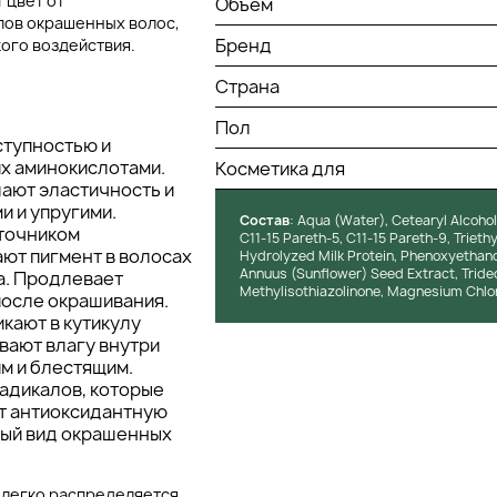
 цвет от
Объем
пов окрашенных волос,
Бренд
ого воздействия.
Страна
Пол
ступностью и
их аминокислотами.
Косметика для
ают эластичность и
и и упругими.
Состав
: Aqua (Water), Cetearyl Alcoho
сточником
C11-15 Pareth-5, C11-15 Pareth-9, Triethy
ют пигмент в волосах
Hydrolyzed Milk Protein, Phenoxyethanol
Annuus (Sunflower) Seed Extract, Tride
а. Продлевает
Methylisothiazolinone, Magnesium Chlo
после окрашивания.
икают в кутикулу
ивают влагу внутри
им и блестящим.
радикалов, которые
ёт антиоксидантную
вый вид окрашенных
 легко распределяется