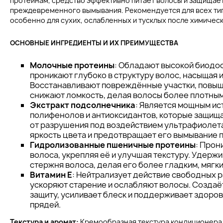
протеинам, средство эффективно питает волосы и защищает
преждевременного вымывания. Рекомендуется для всех ти
особенно для сухих, ослабленных и тусклых после химическ
ОСНОВНЫЕ ИНГРЕДИЕНТЫ И ИХ ПРЕИМУЩЕСТВА
Молочные протеины
: Обладают высокой биодо
проникают глубоко в структуру волос, насыщая 
Восстанавливают повреждённые участки, повыш
снижают ломкость, делая волосы более плотным
Экстракт подсолнечника
: Является мощным и
полифенолов и антиоксидантов, которые защища
от разрушения под воздействием ультрафиолет
яркость цвета и предотвращает его вымывание 
Гидролизованные пшеничные протеины
: Прон
волоса, укрепляя её и улучшая текстуру. Удерж
стержня волоса, делая его более гладким, мягк
Витамин Е
: Нейтрализует действие свободных 
ускоряют старение и ослабляют волосы. Созда
защиту, усиливает блеск и поддерживает здоро
прядей.
Текстура и аромат:
Кремообразная текстура кондиционера