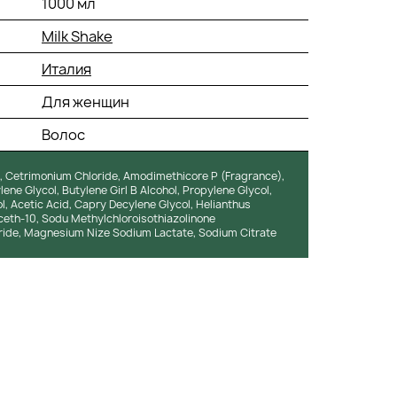
1000 мл
Milk Shake
Италия
Для женщин
Волос
l, Cetrimonium Chloride, Amodimethicore P (Fragrance),
lene Glycol, Butylene Girl B Alcohol, Propylene Glycol,
, Acetic Acid, Capry Decylene Glycol, Helianthus
ceth-10, Sodu Methylchloroisothiazolinone
ride, Magnesium Nize Sodium Lactate, Sodium Citrate