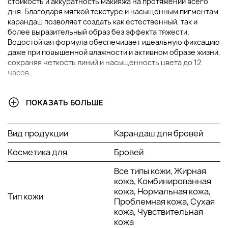
стойкость и аккуратность макияжа на протяжении всего
дня. Благодаря мягкой текстуре и насыщенным пигментам
карандаш позволяет создать как естественный, так и
более выразительный образ без эффекта тяжести.
Водостойкая формула обеспечивает идеальную фиксацию
даже при повышенной влажности и активном образе жизни,
сохраняя четкость линий и насыщенность цвета до 12
часов.
ОСНОВНЫЕ ИНГРЕДИЕНТЫ И ИХ ПРЕИМУЩЕСТВА
ПОКАЗАТЬ БОЛЬШЕ
Воск карнаубы:
натуральный компонент,
обеспечивающий стойкость и пластичность
Вид продукции
Карандаш для бровей
текстуры. Он помогает карандашу легко скользить по
коже, создавая мягкие линии без пропусков и комков.
Косметика для
Бровей
Воск образует защитную пленку, которая
предотвращает смазывание и продлевает стойкость
Все типы кожи, Жирная
макияжа. Благодаря ему карандаш подходит для
кожа, Комбинированная
использования в любых климатических условиях, не
кожа, Нормальная кожа,
Тип кожи
теряя качества покрытия.
Проблемная кожа, Сухая
кожа, Чувствительная
Витамин E:
мощный антиоксидант, защищающий кожу
кожа
от свободных радикалов и преждевременного