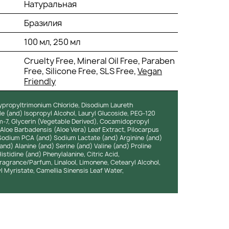
Натуральная
Бразилия
100 мл, 250 мл
Cruelty Free, Mineral Oil Free, Paraben
Free, Silicone Free, SLS Free,
Vegan
Friendly
propyltrimonium Chloride, Disodium Laureth
 (and) Isopropyl Alcohol, Lauryl Glucoside, PEG-120
m-7, Glycerin (Vegetable Derived), Cocamidopropyl
 Aloe Barbadensis (Aloe Vera) Leaf Extract, Pilocarpus
, Sodium PCA (and) Sodium Lactate (and) Arginine (and)
nd) Alanine (and) Serine (and) Valine (and) Proline
istidine (and) Phenylalanine, Citric Acid,
ragrance/Parfum, Linalool, Limonene, Cetearyl Alcohol,
 Myristate, Camellia Sinensis Leaf Water,