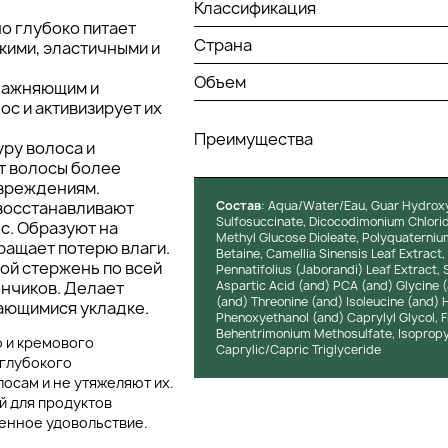
Классификация
но глубоко питает
Страна
кими, эластичными и
Объем
лажняющим и
с и активизирует их
Преимущества
уру волоса и
т волосы более
овреждениям.
 восстанавливают
Состав
: Aqua/Water/Eau, Guar Hydroxy
Sulfosuccinate, Dicocodimonium Chloride
с. Образуют на
Methyl Glucose Dioleate, Polyquaterniu
ращает потерю влаги.
Betaine, Camellia Sinensis Leaf Extract,
ой стержень по всей
Pennatifolius (Jaborandi) Leaf Extract
ончиков. Делает
Aspartic Acid (and) PCA (and) Glycine (a
(and) Threonine (and) Isoleucine (and) H
ающимися укладке.
Phenoxyethanol (and) Caprylyl Glycol, F
Behentrimonium Methosulfate, Isopropyl
о и кремового
Caprylic/Capric Triglyceride
 глубокого
осам и не утяжеляют их.
й для продуктов
венное удовольствие.