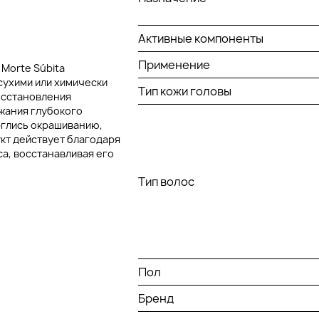
Активные компоненты
Применение
 Morte Súbita
сухими или химически
Тип кожи головы
осстановления
жания глубокого
рглись окрашиванию,
кт действует благодаря
а, восстанавливая его
Тип волос
Пол
Бренд