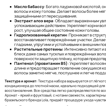
Масло бабассу
: Богато лауриновой кислотой, о
волосы и кожу головы. Делает волосы более мяг
защищёнными от пересушивания.
Экстракт алоэ вера
: Обладает выраженным ув
успокаивающим действием. Укрепляет корни воло
рост, улучшая общее состояние кожи головы.
Гидролизованный кератин
: Проникает в структ
восстанавливает повреждённые участки. Делае
гладкими, упругими и устойчивыми к внешним п
Растительные протеины
: Интенсивно питают и
блеск даже самых тусклых и повреждённых воло
поверхности защитную плёнку, которая предотв
Пантенол (провитамин В5)
: Укрепляет волосян
длине и предотвращает появление секущихся к
волосы заметно мягче, послушнее и легче подд
Текстура и аромат:
Текстура набора варьируется от лёгког
кондиционера до плотной маски, идеально подходящей для
восстановления. Все средства легко распределяются по вол
Аромат – яркий и фруктовый, с нотами свежести, характерны
бразильского бренда Lola, придаёт процедуре ухода чувст