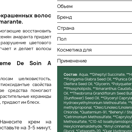
Объем
окрашенных волос
Бренд
amarante.
Страна
могающие восстановить
семян амаранта придает
Пол
 разрушение цветового
ягчает и делает волосы
Косметика для
Применение
reme De Soin A
Состав
: Aqua, **Diheptyl Succinate, *
лосам шелковистость,
**Pongamia Glabra Seed Oil, **Punica Gra
Oleifera Seed Oil, *Glycerin, *Polyquate
тиоксидантые свойства
**Phospholipids, **Amaranthus Caudatu
ве средства помогают
Oil, **Theobroma Grandiflorum Seed Butt
и растительные керамиды
(Sunflower) Seed Oil, **Glyceryl Capryl
 придают им блеск.
Hydroexyethylmonium Methosulfate, **
methylpropional, *Oleic/Linoleic/Linol
Chloride, *Quaternium-91, *Behenyl / St
*Cetrimonium Methosulfate, **Capryloy
 Нанесите крем на
Methosulfate, *C10-40 Isoalkylamidopro
Hexylcinnamaldehyde, *Amyl cinnamal, *
тавьте на 3-5 минут,
Glycol, *Ceteareth-20, *Guar Hydroxypro