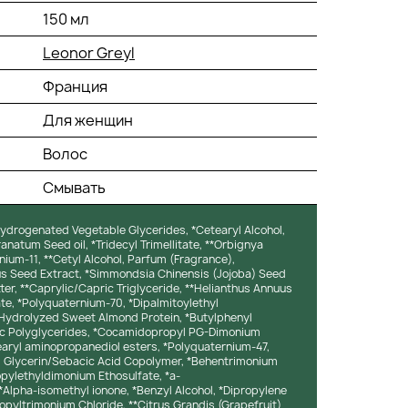
150 мл
Leonor Greyl
Франция
Для женщин
Волос
Смывать
*Hydrogenated Vegetable Glycerides, *Cetearyl Alcohol,
natum Seed oil, *Tridecyl Trimellitate, **Orbignya
rnium-11, **Cetyl Alcohol, Parfum (Fragrance),
s Seed Extract, *Simmondsia Chinensis (Jojoba) Seed
er, **Caprylic/Capric Triglyceride, **Helianthus Annuus
ate, *Polyquaternium-70, *Dipalmitoylethyl
Hydrolyzed Sweet Almond Protein, *Butylphenyl
enic Polyglycerides, *Cocamidopropyl PG-Dimonium
earyl aminopropanediol esters, *Polyquaternium-47,
l Glycerin/Sebacic Acid Copolymer, *Behentrimonium
pylethyldimonium Ethosulfate, *a-
Alpha-isomethyl ionone, *Benzyl Alcohol, *Dipropylene
pyltrimonium Chloride, **Citrus Grandis (Grapefruit)