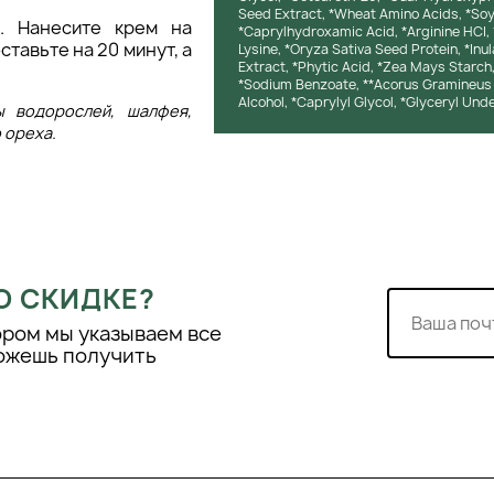
Seed Extract, *Wheat Amino Acids, *Soy 
. Нанесите крем на
*Caprylhydroxamic Acid, *Arginine HCI,
тавьте на 20 минут, а
Lysine, *Oryza Sativa Seed Protein, *Inu
Extract, *Phytic Acid, *Zea Mays Starch,
*Sodium Benzoate, **Acorus Gramineus 
Alcohol, *Caprylyl Glycol, *Glyceryl Un
 водорослей, шалфея,
 ореха.
О СКИДКЕ?
ором мы указываем все
можешь получить