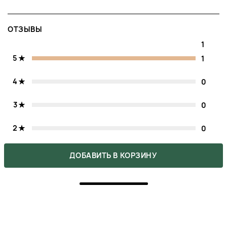
ОТЗЫВЫ
1
5
1
4
0
3
0
2
0
1
0
ДОБАВИТЬ В КОРЗИНУ
Напишите свое мнение о товаре.
Сделайте выбор других покупателей легче.
НАПИСАТЬ ОТЗЫВ