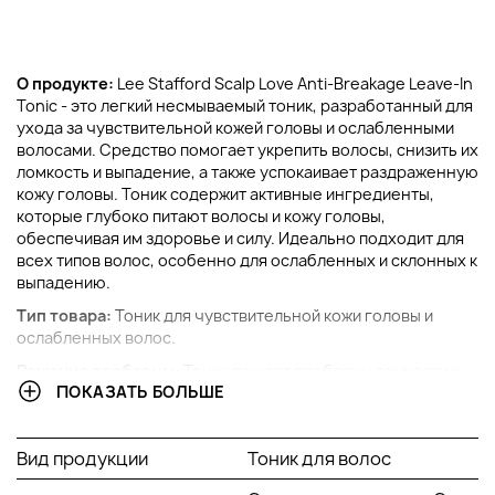
О продукте:
Lee Stafford Scalp Love Anti-Breakage Leave-In
Tonic - это легкий несмываемый тоник, разработанный для
ухода за чувствительной кожей головы и ослабленными
волосами. Средство помогает укрепить волосы, снизить их
ломкость и выпадение, а также успокаивает раздраженную
кожу головы. Тоник содержит активные ингредиенты,
которые глубоко питают волосы и кожу головы,
обеспечивая им здоровье и силу. Идеально подходит для
всех типов волос, особенно для ослабленных и склонных к
выпадению.
Тип товара:
Тоник для чувствительной кожи головы и
ослабленных волос.
Решение проблемы:
Тоник решает проблему ломкости и
ПОКАЗАТЬ БОЛЬШЕ
выпадения волос, а также помогает успокоить
чувствительную кожу головы.
Ключевые компоненты:
Вид продукции
Тоник для волос
Кератин: укрепляет волосы, делая их более