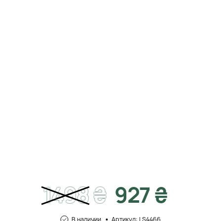
1498
₴
927 ₴
В наличии
Артикул: LS4466