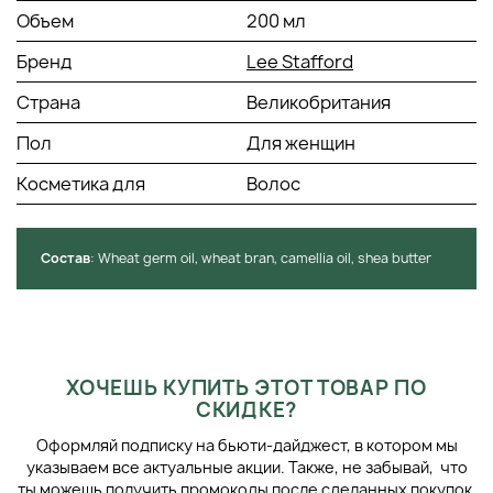
компоненты: Витамины А и Е — мощные
Объем
200 мл
антиоксиданты, стимулирующие рост новых волос и
защищающие от губительного воздействия
Бренд
Lee Stafford
свободных радикалов; Цинк, кальций и железо,
отвечающие за восстановление поврежденных
Страна
Великобритания
волос.
Пол
Для женщин
СПОСОБ ПРИМЕНЕНИЯ:
Косметика для
Волос
Нанесите продукт на влажные волосы, вымытые
шампунем. Оставьте на время, указанное на упаковке,
затем тщательно промойте.
Состав
: Wheat germ oil, wheat bran, camellia oil, shea butter
ХОЧЕШЬ КУПИТЬ ЭТОТ ТОВАР ПО
СКИДКЕ?
Оформляй подписку на бьюти-дайджест, в котором мы
указываем все актуальные акции. Также, не забывай, что
ты можешь получить промокоды после сделанных покупок.