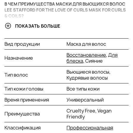
В ЧЕМ ПРЕИМУЩЕСТВА МАСКИ ДЛЯ ВЬЮЩИХСЯ ВОЛОС
LEE STAFFORD FOR THE LOVE OF CURLS MASK FOR CURLS
& COILS?
ПОКАЗАТЬ БОЛЬШЕ
Обеспечивает интенсивное увлажнение.
Регенерирует волосы по всей длине.
Обновляет структуру волос.
Вид продукции
Маска для волос
АКТИВНЫЕ КОМПОНЕНТЫ:
Восстановление
,
Для
Назначение
блеска
, Сияние
Масло зародышей пшеницы - укрепление корней и
Вьющиеся волосы,
решение проблемы выпадения волос, снятие
Тип волос
Кудрявые волосы
воспаления кожи головы, профилактика ломкости
волос, особенно после проведения обесцвечивания
Тип кожи головы
Все типы кожи
или завивки, защита от ультрафиолета.
Пшеничные отруби - содержит огромное количество
Время применения
Универсальный
питательных микроэлементов.
Масло камелии - помогает избавиться от зуда и
Cruelty Free, Vegan
Преимущества
сухости кожи головы, предотвращает появление
Friendly
перхоти, делает волосы более послушными.
Классификация
Масло ши - состав масла ши входят следующие
Профессиональная