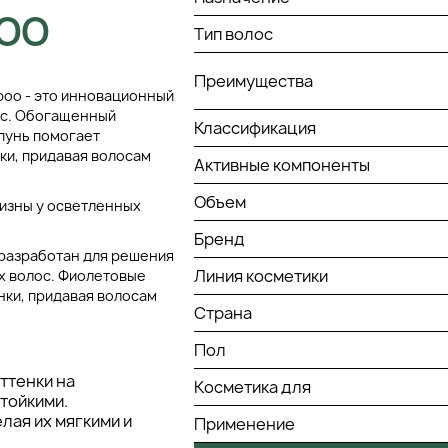
POO
Тип волос
Преимущества
mpoo - это инновационный
ос. Обогащенный
Классификация
пунь помогает
ки, придавая волосам
Активные компоненты
Объем
изны у осветленных
Бренд
 разработан для решения
Линия косметики
х волос. Фиолетовые
нки, придавая волосам
Страна
Пол
ттенки на
Косметика для
стойкими.
лая их мягкими и
Применение