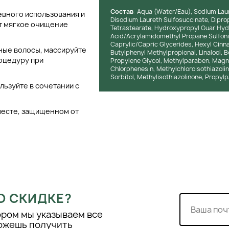
Состав
: Aqua (Water/Eau), Sodium Lau
вного использования и
Disodium Laureth Sulfosuccinate, Diprop
т мягкое очищение
Tetrastearate, Hydroxypropyl Guar Hyd
Acid/Acrylamidomethyl Propane Sulfoni
Caprylic/Capric Glycerides, Hexyl Cinn
ные волосы, массируйте
Butylphenyl Methylpropional, Linalool,
роцедуру при
Propylene Glycol, Methylparaben, Magn
Chlorphenesin, Methylchloroisothiazolin
Sorbitol, Methylisothiazolinone, Propylp
льзуйте в сочетании с
месте, защищенном от
О СКИДКЕ?
ором мы указываем все
можешь получить