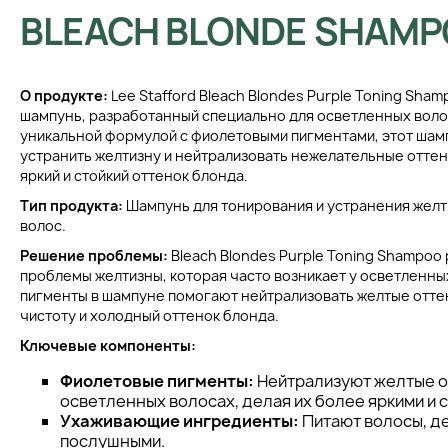
BLEACH BLONDE SHAM
О продукте:
Lee Stafford Bleach Blondes Purple Toning Sha
шампунь, разработанный специально для осветленных вол
уникальной формулой с фиолетовыми пигментами, этот шам
устранить желтизну и нейтрализовать нежелательные оттен
яркий и стойкий оттенок блонда.
Тип продукта:
Шампунь для тонирования и устранения желт
волос.
Решение проблемы:
Bleach Blondes Purple Toning Shampoo
проблемы желтизны, которая часто возникает у осветленны
пигменты в шампуне помогают нейтрализовать желтые отте
чистоту и холодный оттенок блонда.
Ключевые компоненты:
Фиолетовые пигменты:
Нейтрализуют желтые о
осветленных волосах, делая их более яркими и 
Ухаживающие ингредиенты:
Питают волосы, де
послушными.