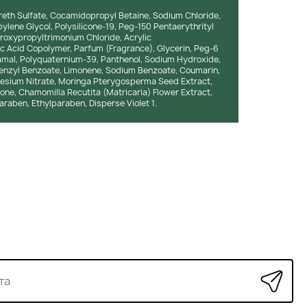
reth Sulfate, Cocamidopropyl Betaine, Sodium Chloride,
ylene Glycol, Polysilicone-19, Peg-150 Pentaerythrityl
roxypropyltrimonium Chloride, Acrylic
c Acid Copolymer, Parfum (Fragrance), Glycerin, Peg-6
amal, Polyquaternium-39, Panthenol, Sodium Hydroxide,
 Benzyl Benzoate, Limonene, Sodium Benzoate, Coumarin,
esium Nitrate, Moringa Pterygosperma Seed Extract,
one, Chamomilla Recutita (Matricaria) Flower Extract,
araben, Ethylparaben, Disperse Violet 1.