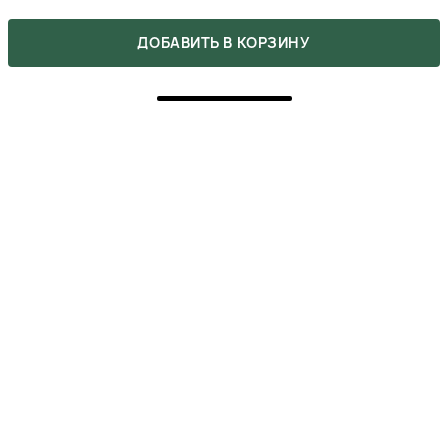
4
0
ДОБАВИТЬ В КОРЗИНУ
3
0
2
0
1
0
Напишите свое мнение о товаре.
Сделайте выбор других покупателей легче.
НАПИСАТЬ ОТЗЫВ
5