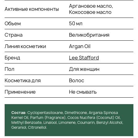
Аргановое масло,
Активные компоненты
Кокосовое масло
Объем
50 мл
Страна
Великобритания
Линия косметики
Argan Oil
Бренд
Lee Stafford
Пол
Для женщин
Косметика для
Волос
Применение
Не смывать
Состав
: Cyclopentasiloxane, Dimethicone, Argania Spinosa
Kernel Oil, Parfum (Fragrance), Cocos Nucifera (Coconut) Oil,
Methyl Benzoate, Linalool, Limonene, Coumarin, Benzyl Alcohol,
Geraniol, Citronellol.