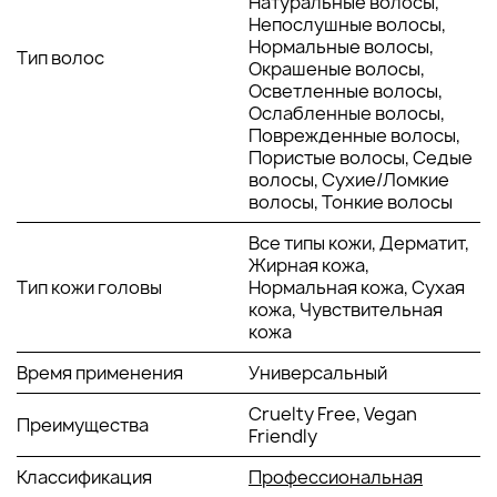
Натуральные волосы,
глубоко в структуру волос, увлажняя и питая их
Непослушные волосы,
изнутри.
Нормальные волосы,
Кокосовое масло - кокосовое масло и аргановое
Тип волос
Окрашеные волосы,
масло вместе идеально борются с сухостью и
Осветленные волосы,
тусклостью волос и придают прядям легкое сияние и
Ослабленные волосы,
блеск.
Поврежденные волосы,
Пористые волосы, Седые
СПОСОБ ПРИМЕНЕНИЯ:
волосы, Сухие/Ломкие
волосы, Тонкие волосы
После использования питающего шампуня и
Все типы кожи, Дерматит,
кондиционера Lee Stafford выдавите пару капель масла на
Жирная кожа,
ладони. (Для тонких волос достаточно одного нажатия.)
Тип кожи головы
Нормальная кожа, Сухая
Помассируйте масло между ладонями, затем нанесите его
кожа, Чувствительная
на середину и кончики волос. Сосредоточьтесь на
кожа
вьющихся или пушистых участках и при необходимости
добавьте еще немного.
Время применения
Универсальный
Cruelty Free, Vegan
Преимущества
Friendly
Классификация
Профессиональная