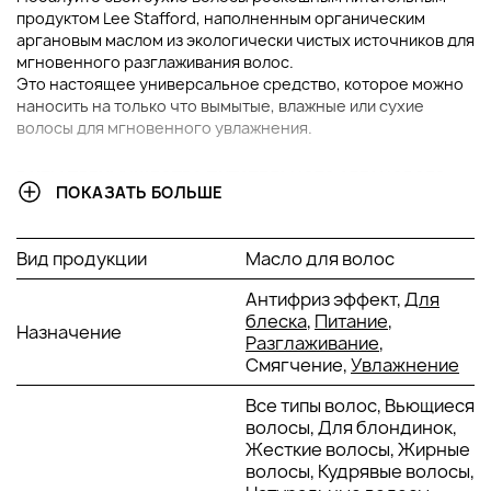
продуктом Lee Stafford, наполненным органическим
аргановым маслом из экологически чистых источников для
мгновенного разглаживания волос.
Это настоящее универсальное средство, которое можно
наносить на только что вымытые, влажные или сухие
волосы для мгновенного увлажнения.
В ЧЕМ ПРЕИМУЩЕСТВА ПИТАТЕЛЬНОГО АРГАНОВОГО
ПОКАЗАТЬ БОЛЬШЕ
МАСЛА LEE STAFFORD ARGAN OIL FROM MOROCCO
NOURISHING MIRACLE OIL?
Вид продукции
Масло для волос
Интенсивно увлажняет волосы.
Сглаживает локоны и делает их мягкими.
Антифриз эффект,
Для
Устраняет сухость и тусклость.
блеска
,
Питание
,
Назначение
Насыщает волосы живым блеском.
Разглаживание
,
Смягчение,
Увлажнение
АКТИВНЫЕ КОМПОНЕНТЫ:
Все типы волос, Вьющиеся
волосы, Для блондинок,
Аргановое масло - это масло содержит высокий
Жесткие волосы, Жирные
уровень жизненно важных питательных веществ,
волосы, Кудрявые волосы,
включая витамины и антиоксиданты. Оно проникает