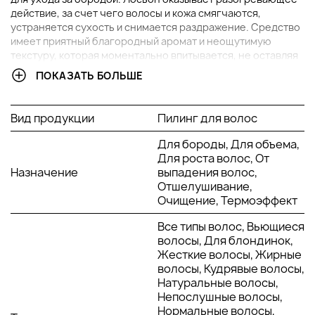
действие, за счет чего волосы и кожа смягчаются,
устраняется сухость и снимается раздражение. Средство
имеет приятный благородный аромат и неощутимую
текстуру, которая моментально впитывается, не оставляя
неприятных следов. Устраняются такие симптомы, как
ПОКАЗАТЬ БОЛЬШЕ
поредение волос и замедление их роста.
В чем преимущества
п
илинга для кожи головы
Lebel
Вид продукции
Пилинг для волос
Theo Scalp Flex?
Эффективно очищает кожу головы
Для бороды, Для объема,
Придает волосам объем, приподнимая их от корней
Для роста волос, От
Назначение
Предотвращает выпадение и поредение волос
выпадения волос,
Обладает разогревающим эффектом
Отшелушивание,
Подходит для ухода за бородой
Очищение, Термоэффект
Имеет благородный парфюмерный аромат
Все типы волос, Вьющиеся
Активные компоненты:
волосы, Для блондинок,
Жесткие волосы, Жирные
Молочная кислота - действует достаточно мягко, так
волосы, Кудрявые волосы,
как обладает большой молекулой и не проникает
Натуральные волосы,
глубоко. В повседневном уходе она увлажняет и
Непослушные волосы,
разглаживает волосы, делает их более послушными.
Нормальные волосы,