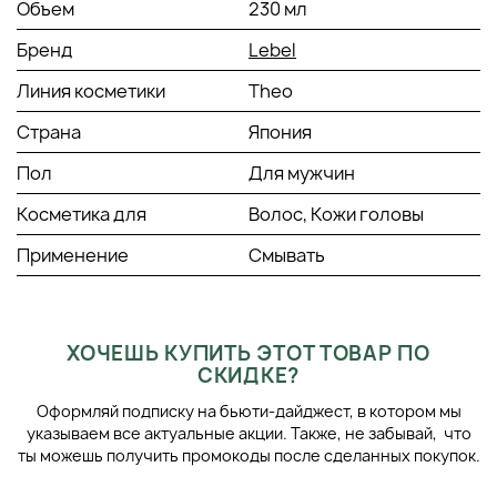
Объем
230 мл
к фолликулам волос и отлично освежит.
Бренд
Lebel
Способ применения:
Линия косметики
Theo
Смочить голову водой. Нанести небольшое количество
препарата на влажную кожу головы. Промассировать в
Страна
Япония
течение минуты. Приступить к мытью шампунем.
Пол
Для мужчин
Косметика для
Волос, Кожи головы
Применение
Смывать
ХОЧЕШЬ КУПИТЬ ЭТОТ ТОВАР ПО
СКИДКЕ?
Оформляй подписку на бьюти-дайджест, в котором мы
указываем все актуальные акции. Также, не забывай, что
ты можешь получить промокоды после сделанных покупок.