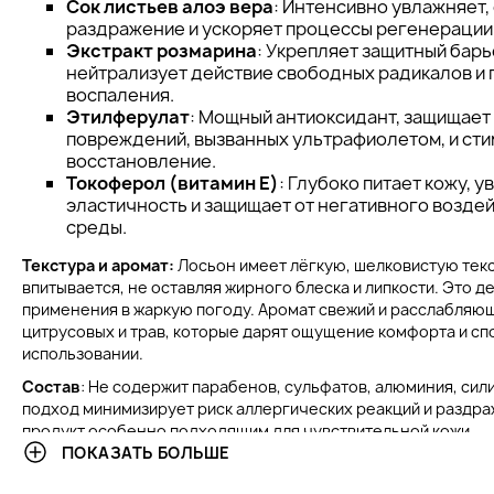
Сок листьев алоэ вера
: Интенсивно увлажняет,
раздражение и ускоряет процессы регенерации
Экстракт розмарина
: Укрепляет защитный барь
нейтрализует действие свободных радикалов и
воспаления.
Этилферулат
: Мощный антиоксидант, защищает 
повреждений, вызванных ультрафиолетом, и сти
восстановление.
Токоферол (витамин E)
: Глубоко питает кожу, 
эластичность и защищает от негативного возд
среды.
Текстура и аромат:
Лосьон имеет лёгкую, шелковистую текс
впитывается, не оставляя жирного блеска и липкости. Это д
применения в жаркую погоду. Аромат свежий и расслабляющ
цитрусовых и трав, которые дарят ощущение комфорта и сп
использовании.
Состав
: Не содержит парабенов, сульфатов, алюминия, сили
подход минимизирует риск аллергических реакций и раздра
продукт особенно подходящим для чувствительной кожи.
ПОКАЗАТЬ БОЛЬШЕ
КЛИНИЧЕСКИЕ РЕЗУЛЬТАТЫ