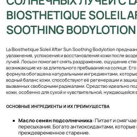
СОЛНЕЧНЫХ ЛУЧЕЙ С L
BIOSTHETIQUE SOLEIL A
SOOTHING BODYLOTION
La Biosthetique Soleil After Sun Soothing Bodylotion предна
увлажнения, успокоения и восстановления кожи после воз
лучей. Лосьон помогает снять раздражение, ощущение стян
возникающие из-за длительного пребывания на солнце. Ег
формула обогащена натуральными ингредиентами, которы
водный баланс кожи, способствуют её регенерации и защи
вызванных свободными радикалами. Средство идеально под
кожи, особенно для сухой и чувствительной, нуждающейся 
ОСНОВНЫЕ ИНГРЕДИЕНТЫ И ИХ ПРЕИМУЩЕСТВА
Масло семян подсолнечника
: Питает и смягчае
пересыхания. Богато антиоксидантами, которы
преждевременное старение.