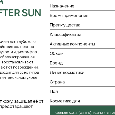
A
Назначение
FTER SUN
Время применения
Преимущества
Классификация
значен для глубокого
Активные компоненты
действия солнечных
утости и дискомфорт,
Объем
о сбалансированная
е восстанавливают
Бренд
щают от повреждений,
Линия косметики
ходит для всех типов
в интенсивном уходе.
Страна
Пол
Косметика для
т кожу, защищая её от
е предотвращают
Состав
: AQUA (WATER), ISOPROPYL PA