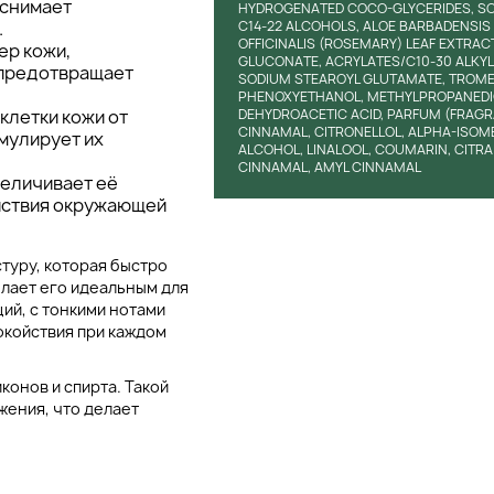
 снимает
HYDROGENATED COCO-GLYCERIDES, SOR
.
C14-22 ALCOHOLS, ALOE BARBADENSIS 
OFFICINALIS (ROSEMARY) LEAF EXTRAC
ер кожи,
GLUCONATE, ACRYLATES/C10-30 ALKYL
 предотвращает
SODIUM STEAROYL GLUTAMATE, TROME
PHENOXYETHANOL, METHYLPROPANEDIOL
клетки кожи от
DEHYDROACETIC ACID, PARFUM (FRAGRA
CINNAMAL, CITRONELLOL, ALPHA-ISOM
мулирует их
ALCOHOL, LINALOOL, COUMARIN, CITRA
CINNAMAL, AMYL CINNAMAL
увеличивает её
ействия окружающей
туру, которая быстро
елает его идеальным для
ий, с тонкими нотами
окойствия при каждом
конов и спирта. Такой
жения, что делает