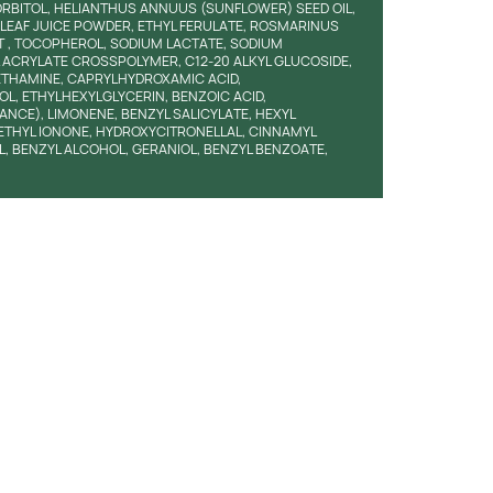
BITOL, HELIANTHUS ANNUUS (SUNFLOWER) SEED OIL,
LEAF JUICE POWDER, ETHYL FERULATE, ROSMARINUS
T , TOCOPHEROL, SODIUM LACTATE, SODIUM
 ACRYLATE CROSSPOLYMER, C12-20 ALKYL GLUCOSIDE,
THAMINE, CAPRYLHYDROXAMIC ACID,
, ETHYLHEXYLGLYCERIN, BENZOIC ACID,
NCE), LIMONENE, BENZYL SALICYLATE, HEXYL
ETHYL IONONE, HYDROXYCITRONELLAL, CINNAMYL
L, BENZYL ALCOHOL, GERANIOL, BENZYL BENZOATE,