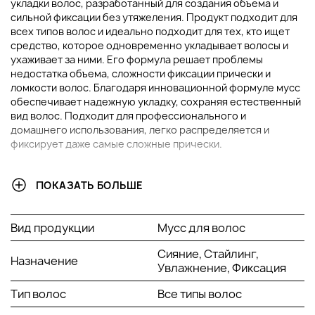
укладки волос, разработанный для создания объема и
сильной фиксации без утяжеления. Продукт подходит для
всех типов волос и идеально подходит для тех, кто ищет
средство, которое одновременно укладывает волосы и
ухаживает за ними. Его формула решает проблемы
недостатка объема, сложности фиксации прически и
ломкости волос. Благодаря инновационной формуле мусс
обеспечивает надежную укладку, сохраняя естественный
вид волос. Подходит для профессионального и
домашнего использования, легко распределяется и
фиксирует даже самые сложные прически.
ОСНОВНЫЕ ИНГРЕДИЕНТЫ И ИХ ПРЕИМУЩЕСТВА
ПОКАЗАТЬ БОЛЬШЕ
Провитамин B5
: Увлажняет волосы,
предотвращает их пересушивание, улучшает
Вид продукции
Мусс для волос
эластичность и придает блеск. Способствует
восстановлению структуры волос и защищает
Сияние, Стайлинг,
Назначение
от повреждений.
Увлажнение, Фиксация
Пшеничные протеины
: Укрепляют волосы,
проникая в их структуру. Создают защитный
Тип волос
Все типы волос
слой, который предотвращает ломкость и