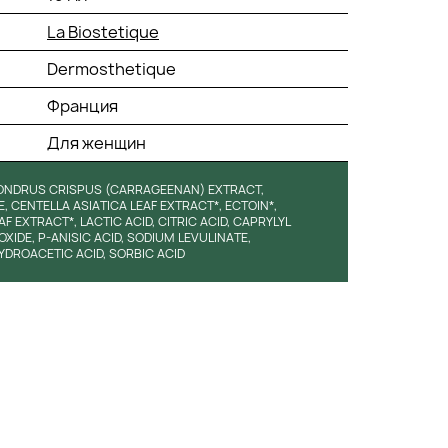
La Biostetique
Dermosthetique
Франция
Для женщин
HONDRUS CRISPUS (CARRAGEENAN) EXTRACT,
CENTELLA ASIATICA LEAF EXTRACT*, ECTOIN*,
AF EXTRACT*, LACTIC ACID, CITRIC ACID, CAPRYLYL
IDE, P-ANISIC ACID, SODIUM LEVULINATE,
DROACETIC ACID, SORBIC ACID