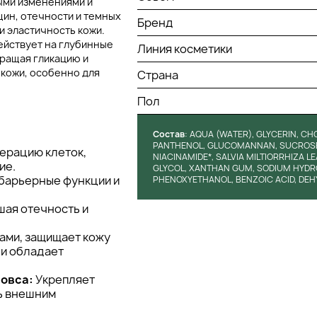
ными изменениями и
ин, отечности и темных
Бренд
и эластичность кожи.
ействует на глубинные
Линия косметики
вращая гликацию и
 кожи, особенно для
Страна
Пол
Состав
: AQUA (WATER), GLYCERIN, C
PANTHENOL, GLUCOMANNAN, SUCROSE, 
ерацию клеток,
NIACINAMIDE*, SALVIA MILTIORRHIZA LE
ие.
GLYCOL, XANTHAN GUM, SODIUM HYDROX
 барьерные функции и
PHENOXYETHANOL, BENZOIC ACID, DEHY
ая отечность и
ами, защищает кожу
 и обладает
овса:
Укрепляет
ь внешним