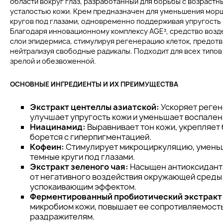
области вокруг глаз, разработанный для борьбы с возраст
усталостью кожи. Крем предназначен для уменьшения морщ
кругов под глазами, одновременно поддерживая упругость 
Благодаря инновационному комплексу AGE³, средство возд
слои эпидермиса, стимулируя регенерацию клеток, предот
нейтрализуя свободные радикалы. Подходит для всех типов
зрелой и обезвоженной.
ОСНОВНЫЕ ИНГРЕДИЕНТЫ И ИХ ПРЕИМУЩЕСТВА
Экстракт центеллы азиатской:
Ускоряет реген
улучшает упругость кожи и уменьшает воспален
Ниацинамид:
Выравнивает тон кожи, укрепляет
борется с гиперпигментацией.
Кофеин:
Стимулирует микроциркуляцию, уменьш
темные круги под глазами.
Экстракт зеленого чая:
Насыщен антиоксидант
от негативного воздействия окружающей среды
успокаивающим эффектом.
Ферментированный пробиотический экстракт 
микробиом кожи, повышает ее сопротивляемост
раздражителям.