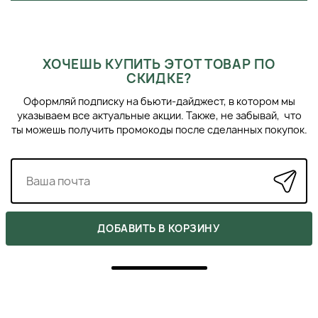
водой, удаляя все остатки средства.
Повторение (при необходимости):
При
сильном загрязнении волос рекомендуется
повторить процедуру.
ХОЧЕШЬ КУПИТЬ ЭТОТ ТОВАР ПО
СКИДКЕ?
СОВЕТЫ ПРОФЕССИОНАЛОВ
Оформляй подписку на бьюти-дайджест, в котором мы
Оптимальная температура воды:
указываем все актуальные акции. Также, не забывай, что
Используйте теплую воду для мытья волос.
ты можешь получить промокоды после сделанных покупок.
Слишком горячая вода может пересушить кожу
головы, а холодная — неэффективно удалять
загрязнения.
Техника массажа:
Массируйте кожу головы
мягкими круговыми движениями, избегая
чрезмерного давления, чтобы не повредить
волосяные фолликулы.
ДОБАВИТЬ В КОРЗИНУ
Сушка волос:
После мытья аккуратно
промокните волосы полотенцем, не трите их.
ПОХОЖИЕ ПРОДУКТЫ
По возможности, дайте волосам высохнуть
›
естественным путем, минимизируя
‹
использование фена.
Регулярная чистка инструментов:
Регулярно