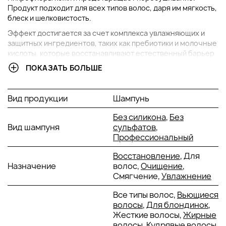
Продукт подходит для всех типов волос, даря им мягкость,
блеск и шелковистость.
Эффект достигается за счет комплекса увлажняющих и
защитных ингредиентов, таких как пребиотики и молочные
кислоты, которые восстанавливают естественный барьер
кожи головы, уменьшают воспаление и способствуют
ПОКАЗАТЬ БОЛЬШЕ
здоровому росту волос.
ОСНОВНЫЕ ИНГРЕДИЕНТЫ И ИХ ПРЕИМУЩЕСТВА
Вид продукции
Шампунь
Без силикона
,
Без
Инулин
: Растительный пребиотик, который
Вид шампуня
сульфатов
,
поддерживает баланс микрофлоры кожи
Профессиональный
головы, укрепляет барьерные функции и
снижает раздражение.
Восстановление
, Для
Натриевая соль молочной кислоты
: Мощный
Назначение
волос,
Очищение
,
увлажнитель, предотвращающий
Смягчение,
Увлажнение
пересушивание кожи головы и сохраняющий
естественный уровень увлажненности.
Все типы волос,
Вьющиеся
Олигосахариды глюкана
: Способствуют
волосы
,
Для блондинок
,
росту полезных бактерий, что помогает
Жесткие волосы,
Жирные
снизить количество вредных микроорганизмов
волосы
, Кудрявые волосы,