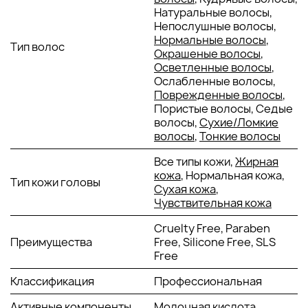
и ускорить заживление кожи.
Натуральные волосы,
Морская соль
: Насыщает кожу головы
Непослушные волосы,
минералами, укрепляет волосяные фолликулы
Нормальные волосы
,
Тип волос
и стимулирует кровообращение.
Окрашеные волосы
,
Эфирные масла лайма, базилика и кедра
:
Осветленные волосы
,
Обеспечивают антибактериальный эффект,
Ослабленные волосы,
освежают кожу головы и придают волосам
Поврежденные волосы
,
здоровый блеск.
Пористые волосы, Седые
волосы,
Сухие/Ломкие
Текстура и аромат:
Продукт имеет мягкую кремовую
волосы
,
Тонкие волосы
текстуру, которая легко распределяется по волосам,
образуя нежную пену, и тщательно смывается, не
Все типы кожи,
Жирная
оставляя ощущения тяжести. Шампунь обладает
кожа
, Нормальная кожа,
Тип кожи головы
утонченным ароматом с нотами лайма, лемонграсса и
Сухая кожа
,
базилика, которые создают ощущение свежести и
Чувствительная кожа
гармонии, превращая каждое применение в ритуал
расслабления.
Cruelty Free, Paraben
Преимущества
Free, Silicone Free, SLS
Состав:
Не содержит парабенов, сульфатов, алюминия,
Free
силиконов и спирта. Такой подход минимизирует риск
аллергических реакций и раздражения, что делает
Классификация
Профессиональная
продукт особенно подходящим для чувствительной кожи.
Активные компоненты
Молочная кислота