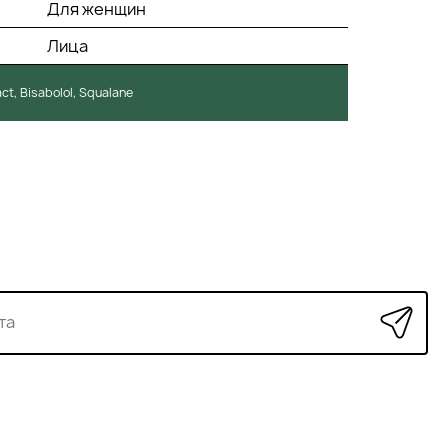
Для женщин
Лица
ct, Bisabolol, Squalane