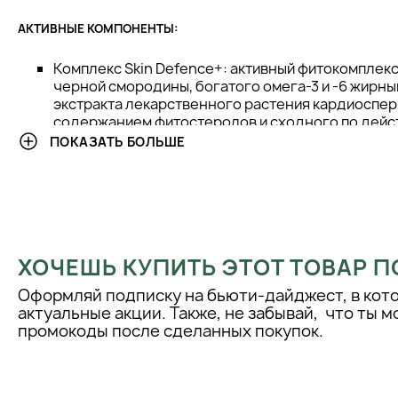
АКТИВНЫЕ КОМПОНЕНТЫ:
Комплекс Skin Defence+: активный фитокомплекс
черной смородины, богатого омега-3 и -6 жирны
экстракта лекарственного растения кардиоспер
содержанием фитостеролов и сходного по дейс
гидрокортизоном, не омыляемой фракции масла
ПОКАЗАТЬ БОЛЬШЕ
Снимает воспаление, восстанавливает и укреп
барьер,
уменьшает гиперреактивность кожи и снижает р
реакции.
Масло макадамии: богато пальмитолеиновой кис
высокому содержанию мононенасыщенных кисл
ХОЧЕШЬ КУПИТЬ ЭТОТ ТОВАР П
впитывается, обеспечивая эффективное питание 
составе рецептур оно способствует
Оформляй подписку на бьюти-дайджест, в кот
проникновению биологически активных компоне
актуальные акции. Также, не забывай, что ты 
барьер кожи, оставляет на коже приятное ощуще
промокоды после сделанных покупок.
гладкости.
Изостеарил изостеарат (ISIS): смягчающий ком
происхождения; интегрируется в межклеточные
восстанавливает и усиливает барьерную функц