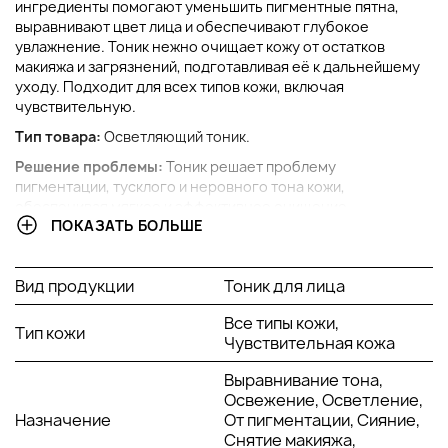
ингредиенты помогают уменьшить пигментные пятна,
выравнивают цвет лица и обеспечивают глубокое
увлажнение. Тоник нежно очищает кожу от остатков
макияжа и загрязнений, подготавливая её к дальнейшему
уходу. Подходит для всех типов кожи, включая
чувствительную.
Тип товара:
Осветляющий тоник.
Решение проблемы:
Тоник решает проблему
пигментации, тусклого и неровного тона кожи,
обеспечивая мягкое и эффективное очищение.
ПОКАЗАТЬ БОЛЬШЕ
Ключевые компоненты:
Арбутин: осветляет кожу и уменьшает пигментные
Вид продукции
Тоник для лица
пятна.
Витамин С: обладает антиоксидантными свойствами,
Все типы кожи,
Тип кожи
улучшает тон кожи и защищает её от свободных
Чувствительная кожа
радикалов.
Экстракт солодки: успокаивает кожу и уменьшает
Выравнивание тона,
воспаления.
Освежение, Осветление,
Алоэ вера: увлажняет и успокаивает кожу, снимает
Назначение
От пигментации, Сияние,
раздражение.
Снятие макияжа,