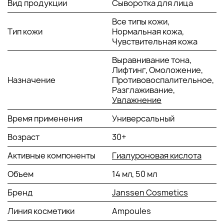
Вид продукции
Сыворотка для лица
WRINKLE BOOSTER?
Все типы кожи,
Выравнивает тон и микрорельеф.
Тип кожи
Нормальная кожа,
Предотвращает обезвоживание.
Чувствительная кожа
Сохраняет влагу в глубоких слоях на 72 часа.
Укрепляет эпидермальный барьер.
Выравнивание тона,
Снимает раздражение и покраснения.
Лифтинг, Омоложение,
Сглаживает «гусиные лапки», морщины и тонкие
Назначение
Противовоспалительное,
линии.
Разглаживание,
Улучшает тургор.
Увлажнение
Подтягивает контуры лица.
Время применения
Универсальный
Обеспечивает мгновенный эффект лифтинга.
Дарит естественное сияние.
Возраст
30+
Повышает стойкость макияжа.
Активные компоненты
Гиалуроновая кислота
АКТИВНЫЕ КОМПОНЕНТЫ:
Объем
14 мл, 50 мл
Instensyl® (экстракт корня маниоки) - образует
Бренд
Janssen Cosmetics
поддерживающую сетку на коже; почувствуйте и
заметьте эффект немедленно
Линия косметики
Ampoules
Gatuline® Expression (Acmella oleracea) - уменьшает
мимические морщины и разглаживает поверхность