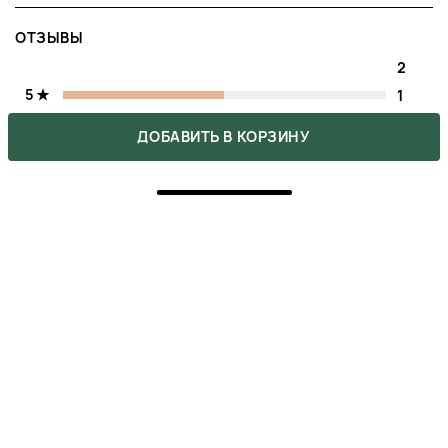
ОТЗЫВЫ
2
5
1
ДОБАВИТЬ В КОРЗИНУ
4
1
3
0
2
0
1
0
Напишите свое мнение о товаре.
Сделайте выбор других покупателей легче.
НАПИСАТЬ ОТЗЫВ