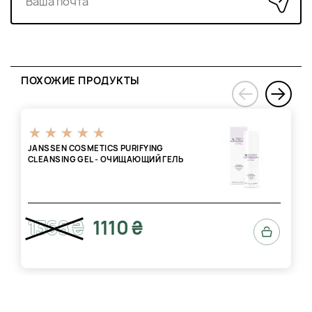
Аккуратно нанесите Anti-Wrinkle Booster на очищенную
кожу. Для этого отломите верхнюю часть ампулы,
используя бумажное полотенце, чтобы защитить ее, и
высыпьте все содержимое в ладонь, сложенную
чашечкой. Затем равномерно нанести на лицо и шею и
аккуратно втереть.
ПОХОЖИЕ ПРОДУКТЫ
›
‹
JANSSEN COSMETICS PURIFYING
CLEANSING GEL - ОЧИЩАЮЩИЙ ГЕЛЬ
1368 ₴
1110 ₴