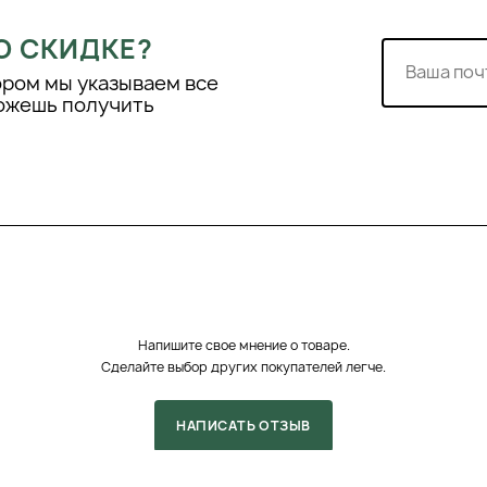
лки.
О СКИДКЕ?
нных локонов.
ором мы указываем все
можешь получить
времени активной
 области производства
исторически
ит, так и
логии. Мы предлагаем
Напишите свое мнение о товаре.
й работы, делая акцент
Сделайте выбор других покупателей легче.
 последние годы успех
тельно развить рынок за
НАПИСАТЬ ОТЗЫВ