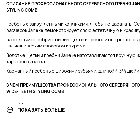
ОПИСАНИЕ ПРОФЕССИОНАЛЬНОГО СЕРЕБРЯНОГО ГРЕБНЯ JANE
STYLING COMB
Гребень с закругленными кончиками, чтобы не царапать. С
расчесок Janeke демонстрирует свою эстетичную и красив
Блестящий серебристый вид щеток и гребней не просто покр
гальваническим способом из хрома.
Золотые щетки и гребни Janeke изготавливаются вручную и
каратного золота.
Карманный гребень с широкими зубьями, длиной 4 3/4 дюйм
В ЧЕМ ПРЕИМУЩЕСТВА ПРОФЕССИОНАЛЬНОГО СЕРЕБРЯНОГО Г
WIDE-TEETH STYLING COMB
Медленно тускнеет.
ПОКАЗАТЬ БОЛЬШЕ
Для всех типов волос.
Предотвращает пушистость.
Предотвращает ломкость волос и сводит к мини
Стильный лаконичный дизайн.
Изготовлена из высококачественного материал