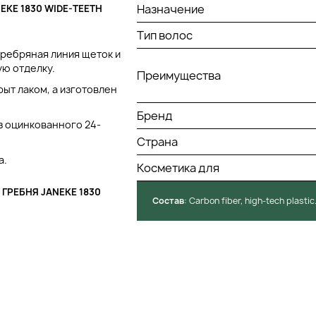
Назначение
KE 1830 WIDE-TEETH
Тип волос
еребряная линия щеток и
ую отделку.
Преимущества
ыт лаком, а изготовлен
Бренд
з оцинкованного 24-
Страна
а.
Косметика для
РЕБНЯ JANEKE 1830
Состав
: Сarbon fiber, high-tech plastic
муму их повреждение.
а по инновационной