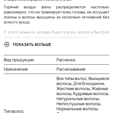
Горячий воздух фена распределяется настолько
равномерно, что не травмирует кожу головы, не иссушает
локоны и волосы высушены за несколько мгновений без
всякого вреда.
С этого момента укладка будет ультра лёгкой и быстрой
даже для самых непослушных и упрямых волос!
ПОКАЗАТЬ БОЛЬШЕ
В чем преимущество щётки для волос Janeke 1830
Superbrush
Размеры 21 x 9 x 3 см;
Вид продукции
Расческа
Специальная структура распределения тёплого
Назначение
воздуха;
Расчесывание
Нейтрализует эффект плойки на длинные волосы;
Все типы волос, Вьющиеся
Волосы высушены за несколько мгновений;
волосы, Для блондинок,
Запатентованные особые отверстия в форме улья.
Жесткие волосы, Жирные
История бренда Janeke
волосы, Кудрявые волосы,
Натуральные волосы,
За 180 лет существования компания
Janeke
стала лидером
Непослушные волосы,
в области производства аксессуаров с большим спектром
Нормальные волосы,
действия
Тип волос