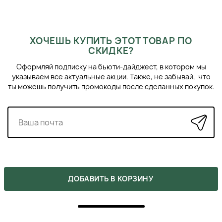
Janeke это ТЕХНОЛОГИЯ
Новая линия расчёсок из карбонового волокна полностью
устраняет статическое электричество.
ХОЧЕШЬ КУПИТЬ ЭТОТ ТОВАР ПО
Кроме того, высокая термостойкость и химические
СКИДКЕ?
вещества делают эти продукты идеальными для
профессионального использования.
Оформляй подписку на бьюти-дайджест, в котором мы
указываем все актуальные акции. Также, не забывай, что
ты можешь получить промокоды после сделанных покупок.
ПОХОЖИЕ ПРОДУКТЫ
ДОБАВИТЬ В КОРЗИНУ
›
‹