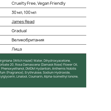
Cruelty Free, Vegan Friendly
30 мл, 100 мл
James Read
Gradual
Великобритания
Лица
rginiana (Witch Hazel) Water, Dihydroxyacetone,
sorbate 20, Rosa Damascena (Damask Rose) Flower Oil,
e, Phenoxyethanol, DMDM Hydantoin, Anthemis Nobilis
fum (Fragrance), Erythrulose, Sodium Hydroxide,
ylglycerin, Linalool, Coumarin, Alpha-Isomethyl Ionone,