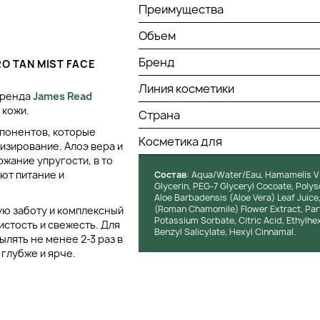
Преимущества
Объем
Бренд
O TAN MIST FACE
Линия косметики
 бренда
James Read
 кожи.
Страна
понентов, которые
Косметика для
изирование. Алоэ вера и
ржание упругости, в то
ют питание и
Состав
: Aqua/Water/Eau, Hamamelis Vi
Glycerin, PEG-7 Glyceryl Cocoate, Poly
Aloe Barbadensis (Aloe Vera) Leaf Juic
(Roman Chamomile) Flower Extract, Par
ую заботу и комплексный
Potassium Sorbate, Citric Acid, Ethylhex
стость и свежесть. Для
Benzyl Salicylate, Hexyl Cinnamal.
лять не менее 2-3 раз в
 глубже и ярче.