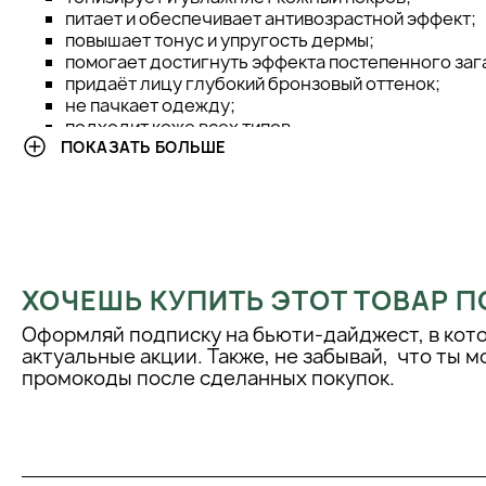
питает и обеспечивает антивозрастной эффект;
повышает тонус и упругость дермы;
помогает достигнуть эффекта постепенного заг
придаёт лицу глубокий бронзовый оттенок;
не пачкает одежду;
подходит коже всех типов.
ПОКАЗАТЬ БОЛЬШЕ
АКТИВНЫЕ КОМПОНЕНТЫ:
розовая вода — тонизирующий ингредиент, кото
кожного покрова за считанные минуты. Она смяг
структуру, нейтрализует шелушения и успокаива
также возвращает лицу ощущение комфорта без 
ХОЧЕШЬ КУПИТЬ ЭТОТ ТОВАР П
розовое масло — источник питания, который во
Оформляй подписку на бьюти-дайджест, в кот
полезными аминокислотами и растительными пр
актуальные акции. Также, не забывай, что ты 
разглаживает, смягчает и обеспечивает глубоко
промокоды после сделанных покупок.
уровнях;
алоэ вера восполняет оптимальный уровень ув
покрова. Ингредиент активно удерживает влагу в
предотвращает пересыхание и обезвоживание, т
снимает воспаления, обладает антисептически
эффектами;