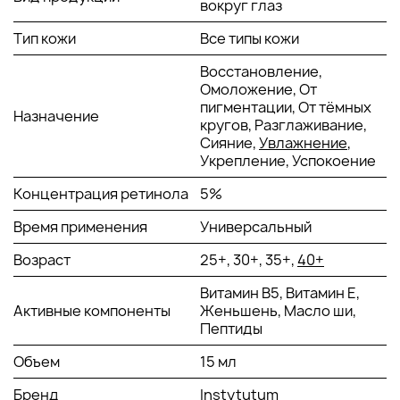
вокруг глаз
уменьшает все признаки старения кожи и заметно
омолаживает ее.
Тип кожи
Все типы кожи
В ЧЕМ ПРЕИМУЩЕСТВА СЫВОРОТКИ ДЛЯ КОЖИ ВОКРУГ
Восстановление,
ГЛАЗ INSTYTUTUM EYE MULTITASKER RETINOL SERUM?
Омоложение, От
пигментации, От тёмных
Назначение
Омолаживает кожу вокруг глаз.
кругов, Разглаживание,
Подтягивает верхнее веко.
Сияние,
Увлажнение
,
Уменьшает темные круги под глазами.
Укрепление, Успокоение
Освещает пигментацию.
Концентрация ретинола
5%
Улучшает тонус и упругость кожи.
Разглаживает, успокаивает, смягчает и увлажняет
Время применения
Универсальный
эпидермис.
Не вызывает раздражение кожи.
Возраст
25+, 30+, 35+,
40+
АКТИВНЫЕ КОМПОНЕНТЫ:
Витамин В5, Витамин Е,
Активные компоненты
Женьшень, Масло ши,
5% ретиноидного комплекса нового поколения с
Пептиды
гидроксипинаколоном - обеспечивает эффективную
Объем
15 мл
борьбу с признаками преждевременного старения
Экстракт рамбутана - обладает сходным с
Бренд
Instytutum
ретиноидами действием, вместе с ретиноидным