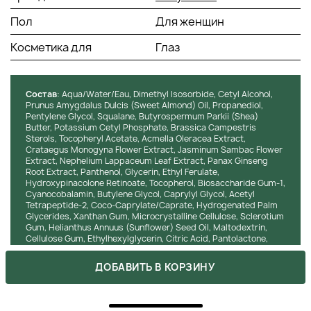
комплексом помогает выровнять текстуру кожи,
Пол
Для женщин
уменьшить морщины, повысить тонус и эластичность
кожи и придать ей более молодой вид
Косметика для
Глаз
Экстракт белых цветов - помогает избавиться от
темных кругов под глазами, уменьшить пигментацию
и подтянуть верхние веки
Состав
: Aqua/Water/Eau, Dimethyl Isosorbide, Cetyl Alcohol,
Экстракт акмелы огородной - обладает
Prunus Amygdalus Dulcis (Sweet Almond) Oil, Propanediol,
миорелаксирующим действием и мгновенно
Pentylene Glycol, Squalane, Butyrospermum Parkii (Shea)
разглаживает мелкие морщинки, способствуя
Butter, Potassium Cetyl Phosphate, Brassica Campestris
омоложению кожи вокруг глаз
Sterols, Tocopheryl Acetate, Acmella Oleracea Extract,
Crataegus Monogyna Flower Extract, Jasminum Sambac Flower
Сквалан - является природным смягчающим
Extract, Nephelium Lappaceum Leaf Extract, Panax Ginseng
компонентом, который в сочетании с экстрактом
Root Extract, Panthenol, Glycerin, Ethyl Ferulate,
корня женьшеня помогает увлажнить кожу и
Hydroxypinacolone Retinoate, Tocopherol, Biosaccharide Gum-1,
повысить ее эластичность
Cyanocobalamin, Butylene Glycol, Caprylyl Glycol, Acetyl
Tetrapeptide-2, Coco-Caprylate/Caprate, Hydrogenated Palm
Мощный тетрапептид - способствует выработке
Glycerides, Xanthan Gum, Microcrystalline Cellulose, Sclerotium
коллагена, корректирует контур глаз и заметно
Gum, Helianthus Annuus (Sunflower) Seed Oil, Maltodextrin,
повышает упругость кожи
Cellulose Gum, Ethylhexylglycerin, Citric Acid, Pantolactone,
Масло карите, миндальное масло, провитамин B5 и
Phenoxyethanol
витамины Е и B12 - эффективно взаимодействуют,
ДОБАВИТЬ В КОРЗИНУ
разглаживают, успокаивают, смягчают и увлажняют
кожу