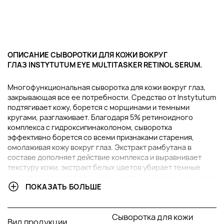
ОПИСАНИЕ СЫВОРОТКИ ДЛЯ КОЖИ ВОКРУГ
ГЛАЗ INSTYTUTUM EYE MULTITASKER RETINOL SERUM.
Многофункциональная сыворотка для кожи вокруг глаз,
закрывающая все ее потребности. Средство от Instytutum
подтягивает кожу, борется с морщинами и темными
кругами, разглаживает. Благодаря 5% ретиноидного
комплекса с гидроксипинаколоном, сыворотка
эффективно борется со всеми признаками старения,
омолаживая кожу вокруг глаз. Экстракт рамбутана в
составе дополняет действие комплекса и выравнивает
текстуру кожи, экстракт белых цветов убирает темные
круги под глазами и пигментные пятна, экстракт женьшеня
ПОКАЗАТЬ БОЛЬШЕ
и сквалан увлажняют и смягчают кожу, а тетрапептид
способствует синтезу коллагена. Витамины и натуральные
масла поддерживают здоровье кожного покрова,
Сыворотка для кожи
наполняя его влагой, смягчая и успокаивая. Сыворотка
Вид продукции