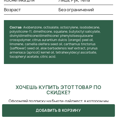
Косметика для
Лица, Рук, Тела
Инструкция по хранению:
Храните в прохладном месте,
избегайте прямого воздействия солнечных лучей.
Возраст
Без ограничений
Тщательно закрывайте упаковку после каждого
использования.
Состав
: Аvobenzone, оctisalate, оctocrylene, isododecane,
polysilicone-11, dimethicone, squalane, butyloctyl salicylate,
divinyldimethicone/dimethicone/ phenylsilsesquioxane
crosspolymer, citrus aurantium dulcis (orange) peel oil,
limonene, camellia oleifera seed oil, carthamus tinctorius
(safflower) seed oil, aloe barbadensis leaf extract, prunus
armeniaca (apricot) kernel oil, tetrahexyldecyl ascorbate,
tocopheryl acetate, citric acid.
ХОЧЕШЬ КУПИТЬ ЭТОТ ТОВАР ПО
СКИДКЕ?
Оформляй подписку на бьюти-дайджест, в котором мы
указываем все актуальные акции. Также, не забывай, что
ДОБАВИТЬ В КОРЗИНУ
ты можешь получить промокоды после сделанных покупок.