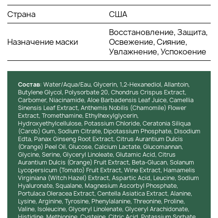
Инструкция по переработке:
Пожалуйста, утилизируйте
Страна
США
использованные маску и упаковку в соответствии с
Восстановление, Защита,
местными правилами и рекомендациями по переработке
Назначение маски
Освежение, Сияние,
отходов.
Увлажнение, Успокоение
Состав
: Water/Aqua/Eau, Glycerin, 1,2-Hexanediol, Allantoin,
Butylene Glycol, Polysorbate 20, Chondrus Crispus Extract,
Carbomer, Niacinamide, Aloe Barbadensis Leaf Juice, Camellia
Sinensis Leaf Extract, Anthemis Nobilis (Chamomile) Flower
Extract, Tromethamine, Ethylhexylglycerin,
Hydroxyethylcellulose, Potassium Chloride, Ceratonia Siliqua
(Carob) Gum, Sodium Citrate, Dipotassium Phosphate, Disodium
Edta, Panax Ginseng Root Extract, Citrus Aurantium Dulcis
(Orange) Peel Oil, Glucose, Calcium Lactate, Glucomannan,
Glycine, Serine, Glyceryl Linoleate, Glutamic Acid, Citrus
Aurantium Dulcis (Orange) Fruit Extract, Beta-Glucan, Solanum
Lycopersicum (Tomato) Fruit Extract, Wine Extract, Hamamelis
Virginiana (Witch Hazel) Extract, Aspartic Acid, Leucine, Sodium
Hyaluronate, Squalane, Magnesium Ascorbyl Phosphate,
Portulaca Oleracea Extract, Centella Asiatica Extract, Alanine,
Lysine, Arginine, Tyrosine, Phenylalanine, Threonine, Proline,
Valine, Isoleucine, Glyceryl Linolenate, Glyceryl Arachidonate,
Histidine, Methionine, Cysteine, Citric Acid, Potassium Sorbate,