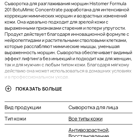
Сыворотка для разглаживания морщин Histomer Formula
201 BotuMimic Concentrate разработана для интенсивной
коррекции мимических морщин и возрастных изменений
кожи. Она идеально подходит для зрелой кожи с
выраженными признаками старения и потери упругости.
Продукт действует благодаря инновационной формуле с
нейропептидами и растительными стволовыми клетками,
которые расслабляют мимические мышцы, уменьшая
выраженность морщин. Сыворотка обеспечивает видимый
эффект лифтинга без инъекций и подходит как для женщин,
так и для мужчин с любым типом кожи. Благодаря мягкому
действию она может использоваться в домашних условиях
и в профессиональном уходе.
ПОКАЗАТЬ БОЛЬШЕ
ОСНОВНЫЕ ИНГРЕДИЕНТЫ И ИХ ПРЕИМУЩЕСТВА
Ацетилгексапептид-8
: пептид нового поколения с
Вид продукции
Сыворотка для лица
ботоксоподобным действием. Расслабляет
мимические мышцы, за счёт чего сокращаются
Тип кожи
Все типы кожи
выраженные морщины, особенно в области лба,
межбровья и вокруг глаз. Безопасная альтернатива
Антивозрастной
,
инъекциям ботулотоксина.
Восстановление
,