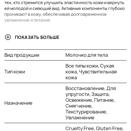
тех, кто стремится улучшить эластичность кожи и вернуть
ей молодой и сияющий вид. Активные компоненты глубоко
проникают в кожу, обеспечивая долговременное
увлажнение и питание.
ОСНОВНЫЕ ИНГРЕДИЕНТЫ И ИХ ПРЕИМУЩЕСТВА:
ПОКАЗАТЬ БОЛЬШЕ
Коллаген
: Повышает упругость кожи,
восстанавливает ее структуру, уменьшая
Вид продукции
Молочко для тела
признаки старения и обеспечивая эффект
лифтинга.
Все типы кожи, Сухая
Экстракт жасмина
: Успокаивает, снимает
Тип кожи
кожа, Чувствительная
воспаление и обладает антиоксидантными
кожа
свойствами, которые защищают от вредного
воздействия окружающей среды.
Восстановление, Для
Экстракт розы
: Обладает мощными
упругости, Защита,
увлажняющими свойствами, смягчает и
Освежение, Питание,
Назначение
помогает выровнять тон, придавая ей
Смягчение,
здоровое сияние.
Текстурирование,
Масло семян конопли
: Богато жирными
Увлажнение
кислотами омега-3 и омега-6, глубоко питает
Cruelty Free, Gluten Free,
кожу, помогает поддерживать ее водный