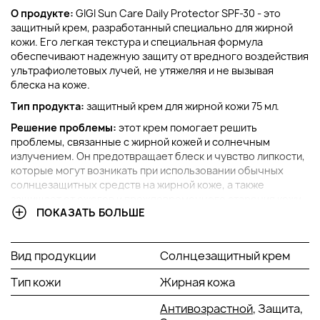
О продукте:
GIGI Sun Care Daily Protector SPF-30 - это
защитный крем, разработанный специально для жирной
кожи. Его легкая текстура и специальная формула
обеспечивают надежную защиту от вредного воздействия
ультрафиолетовых лучей, не утяжеляя и не вызывая
блеска на коже.
Тип продукта:
защитный крем для жирной кожи 75 мл.
Решение проблемы:
этот крем помогает решить
проблемы, связанные с жирной кожей и солнечным
излучением. Он предотвращает блеск и чувство липкости,
которые могут возникать при использовании обычных
солнцезащитных средств на жирной коже, а также
защищает от ожогов и преждевременного старения кожи,
ПОКАЗАТЬ БОЛЬШЕ
вызванного воздействием ультрафиолета.
Ключевые компоненты:
elix-ir™ екстракт polygonum
aviculare, phormiskin bioprotech g, екстракт алое віра,
Вид продукции
Солнцезащитный крем
вітамін е, молочна кислота, гіалуронова кислота.
Тип кожи
Жирная кожа
Что еще полезно знать:
крем обладает матирующими
свойствами, которые помогают снизить излишнее
Антивозрастной
, Защита,
выделение кожного сала и сохранить матовый вид кожи на