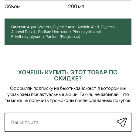
Объем
200 мл
Состав
: Aqua (Water), Glycolic Acid, Azelaic Acid, Glycerin,
Alcohol Denat., Sodium Hydroxide, Phenoxyethanol,
Ethylhexylglycerin, Parfum (Fragrance).
ХОЧЕШЬ КУПИТЬ ЭТОТ ТОВАР ПО
СКИДКЕ?
Оформляй подписку на бьюти-дайджест, в котором мы
указываем все актуальные акции. Также, не забывай, что
ты можешь получить промокоды после сделанных покупок.