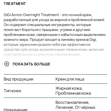
TREATMENT
GiGi Acnon Overnight Treatment - это ночной крем,
разработанный для ухода за жирной и проблемной кожей.
Он содержит специальные ингредиенты, которые
помогают бороться с прыщами, угрями и другими
проблемами кожи, связанными с избыточным выделением
кожного жира. Продукт входит в линейку кремов Gigi,
которые зарекомендовали себя как эффективное
средство для ухода за различными типами кожи, включая
чувствительную и склонную к воспалениям.
ПОКАЗАТЬ БОЛЬШЕ
GIGI ACNON OVERNIGHT TREATMENT - ЭТО НОЧНОЙ
КРЕМ, КОТОРЫЙ ИМЕЕТ МНОЖЕСТВО ПРЕИМУЩЕСТВ
ДЛЯ ЖИРНОЙ И ПРОБЛЕМНОЙ КОЖИ. ВОТ
Вид продукции
Крем для лица
НЕСКОЛЬКО ПРЕИМУЩЕСТВ ИСПОЛЬЗОВАНИЯ
ЭТОГО КРЕМА:
Жирная кожа,
Тип кожи
Проблемная кожа
Борьба с прыщами и угрями: GiGi Acnon Overnight
Treatment содержит специальные ингредиенты,
Восстановление,
которые помогают бороться с прыщами и угрями,
Лечение, От чёрных
Назначение