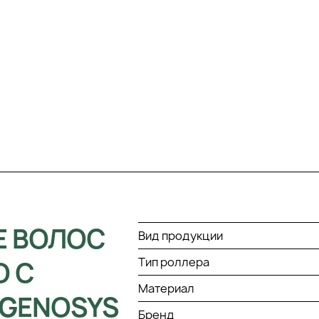
Е ВОЛОС
Вид продукции
Тип роллера
О С
Материал
GENOSYS
Бренд