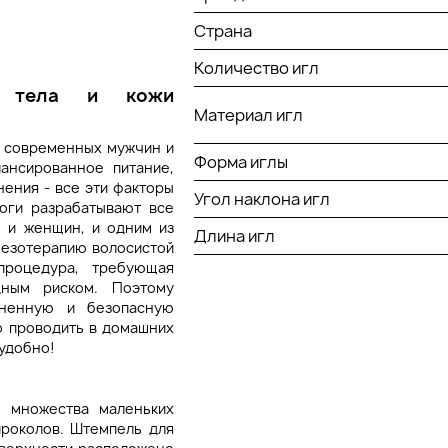
Страна
Количество игл
, тела и кожи
Материал игл
и современных мужчин и
Форма иглы
ансированное питание,
ения - все эти факторы
Угол наклона игл
оги разрабатывают все
 и женщин, и одним из
Длина игл
мезотерапию волосистой
процедура, требующая
дным риском. Поэтому
зненную и безопасную
о проводить в домашних
 удобно!
и множества маленьких
проколов. Штемпель для