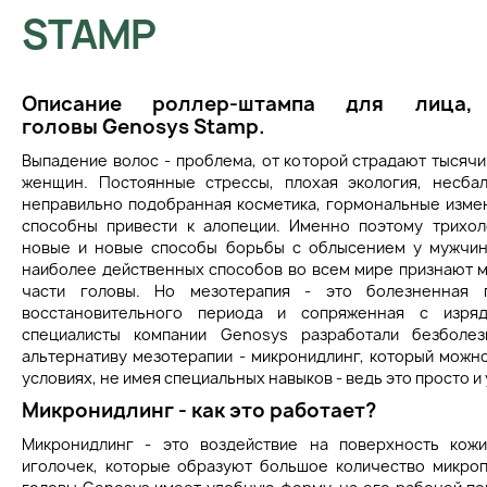
STAMP
Описание р
оллер-штампа для лица
головы
Genosys Stamp
.
Выпадение волос - проблема, от которой страдают тысяч
женщин. Постоянные стрессы, плохая экология, несбал
неправильно подобранная косметика, гормональные измен
способны привести к алопеции. Именно поэтому трихол
новые и новые способы борьбы с облысением у мужчин
наиболее действенных способов во всем мире признают 
части головы. Но мезотерапия - это болезненная 
восстановительного периода и сопряженная с изря
специалисты компании Genosys разработали безболе
альтернативу мезотерапии - микронидлинг, который можн
условиях, не имея специальных навыков - ведь это просто и
Микронидлинг - как это работает?
Микронидлинг - это воздействие на поверхность кож
иголочек, которые образуют большое количество микро