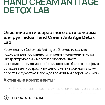
HAND CREAM ANTI AGE
DETOX LAB
Описание антивозрастного детокс-крема
для рук Fedua Hand Cream Anti Age Detox
Lab
Крем для рук Detox lab Anti age объемом идеально
подходит для постоянного питания и увлажнения кожи.
Экстракт рукколы и малахита обеспечивает
детоксифицирующие свойства, экстракт белого трюфеля
обладает антивозрастным действием и проникая в кожу
борется с сухостью и преждевременным старением кожи.
Активные компоненты:
Глицерин защищает верхние слои кожи: выравнивает
тон и избавляет от ороговевших клеток. Увлажняет
ПОКАЗАТЬ БОЛЬШЕ
даже глубокие слои кожи. Избавляет от шелушения
кожи. Регенерирует кожу и улучшает ее